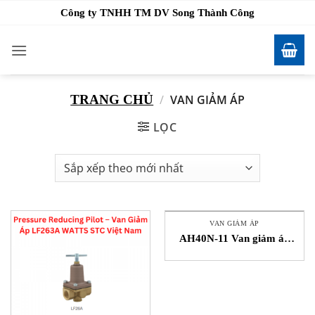
Bỏ
Công ty TNHH TM DV Song Thành Công
qua
nội
dung
TRANG CHỦ
/
VAN GIẢM ÁP
LỌC
VAN GIẢM ÁP
AH40N-11 Van giảm áp
Aichi Tokei Denki STC
Việt Nam