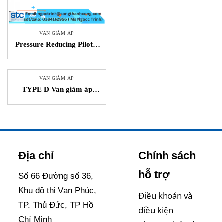
VAN GIẢM ÁP
Pressure Reducing Pilot –
Van Giảm Áp LF263A
WATTS STC Việt Nam
VAN GIẢM ÁP
TYPE D Van giảm áp
Valve Vietnam
Địa chỉ
Chính sách
hỗ trợ
Số 66 Đường số 36,
Khu đô thị Vạn Phúc,
Điều khoản và
TP. Thủ Đức, TP Hồ
điều kiện
Chí Minh