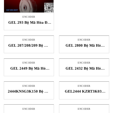
ENCODER
GEL 293 Bộ Mã Hóa Độ
Phân Giải Cao High-
resolution incremental
encoder Lenord+Bauer
ENCODER
ENCODER
Việt Nam
GEL 207/208/209 Bộ Mã
GEL 2800 Bộ Mã Hóa
Hóa Quay Rotary encoder
Tuyệt Đối Absolute Built-in
Lenord+Bauer Việt Nam
Encoder Lenord+Bauer
Việt Nam
ENCODER
ENCODER
GEL 2449 Bộ Mã Hóa
GEL 2432 Bộ Mã Hóa
Built-in Encoder
Built-in Encoder Lenord
Lenord+Bauer Việt Nam
Bauer Việt Nam
ENCODER
ENCODER
2444KNSG3K150 Bộ Mã
GEL2444 KZRT3K030
Hóa MiniCoder
Encoder Lenord Bauer
Lenord+Bauer Việt Nam
STC Việt Nam
ENCODER
ENCODER