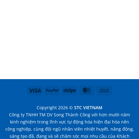
Visa
PayPal
Stripe
MasterCard
Cash
On
Delivery
Copyright 2026 ©
STC VIETNAM
Công ty TNHH TM DV Song Thành Công với hơn mười năm
kinh nghiệm trong lĩnh vực tự động hóa hiện đại hóa nên
công nghiệp, cùng đội ngũ nhân viên nhiệt huyết, năng động,
sáng tạo đã, đang và sẽ chăm sóc mọi nhu cầu của Khách