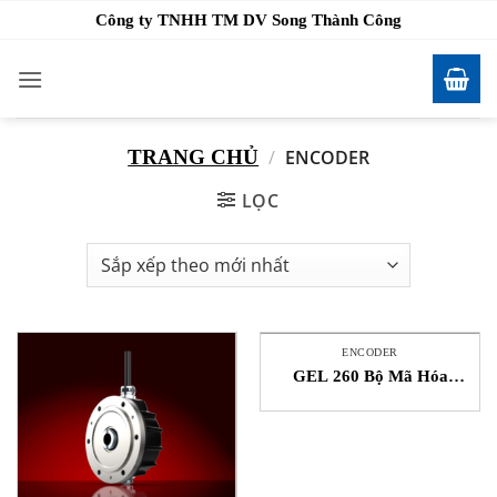
Bỏ
Công ty TNHH TM DV Song Thành Công
qua
nội
dung
TRANG CHỦ
/
ENCODER
LỌC
ENCODER
GEL 260 Bộ Mã Hóa
Quay Từ Tính Magnetic-
incremental Rotary
Encoder Lenord+Bauer
Việt Nam