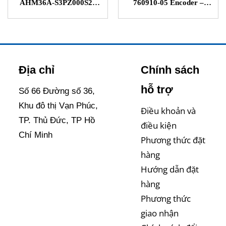
AHM36A-S3PZ000S21
760910-05 Encoder –
Absolute encoders Sick
Heidenhain STC Việt Nam
STC Việt Nam
Địa chỉ
Chính sách
hỗ trợ
Số 66 Đường số 36,
Khu đô thị Vạn Phúc,
Điều khoản và
TP. Thủ Đức, TP Hồ
điều kiện
Chí Minh
Phương thức đặt
hàng
Hướng dẫn đặt
hàng
Phương thức
giao nhận