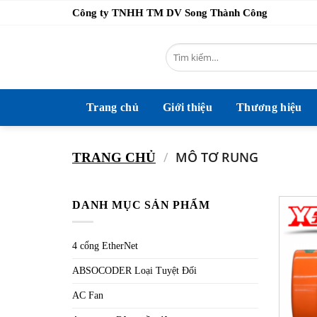
Bỏ
Công ty TNHH TM DV Song Thành Công
qua
nội
Tìm
dung
kiếm:
Trang chủ
Giới thiệu
Thương hiệu
/
MÔ TƠ RUNG
TRANG CHỦ
DANH MỤC SẢN PHẨM
4 cổng EtherNet
ABSOCODER Loại Tuyệt Đối
AC Fan