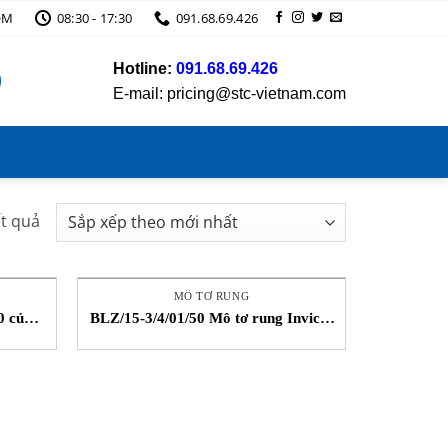
OM
08:30 - 17:30
091.68.69.426
Hotline:
091.68.69.426
E-mail: pricing@stc-vietnam.com
Đã
ết quả
sắp
xếp
theo
MÔ TƠ RUNG
mới
0 của
BLZ/15-3/4/01/50 Mô tơ rung Invicta
ATOR
Vibrators STC Việt Nam
nhất
0V STC