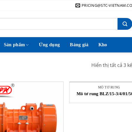
PRICING@STC-VIETNAM.C
Sản phẩm
Ứng dụng
Bảng giá
Kho
Hiển thị tất cả 3 k
MÔ TƠ RUNG
Mô tơ rung BLZ/15-3/4/01/5
Invicta Vibrators – VIBR
UNIT BLZ/15-3/4/01/50 40
Việt Nam