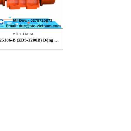
MÔ TƠ RUNG
25186-B (ZDS-1200B) Động cơ
ơ rung XINYU STC Việt Nam