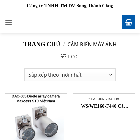
Bỏ
Công ty TNHH TM DV Song Thành Công
qua
nội
dung
TRANG CHỦ
/
CẢM BIẾN MÁY ẢNH
LỌC
CẢM BIẾN - ĐẦU DÒ
WS/WE160-F440 Cảm
biến ảnh SICK