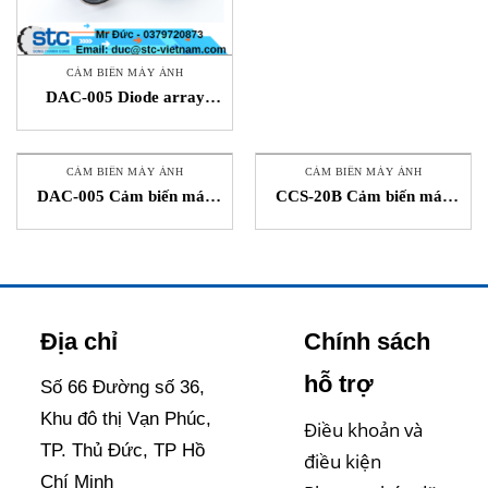
CẢM BIẾN MÁY ẢNH
DAC-005 Diode array
camera Maxcess STC Việt
Nam
CẢM BIẾN MÁY ẢNH
CẢM BIẾN MÁY ẢNH
DAC-005 Cảm biến máy
CCS-20B Cảm biến máy
ảnh STC Maxcess Việt
ảnh Song Thành Công
Nam
STC TK Toyo Machinery
Việt Nam
Địa chỉ
Chính sách
hỗ trợ
Số 66 Đường số 36,
Khu đô thị Vạn Phúc,
Điều khoản và
TP. Thủ Đức, TP Hồ
điều kiện
Chí Minh