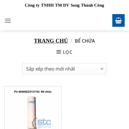
Bỏ
Công ty TNHH TM DV Song Thành Công
qua
nội
dung
TRANG CHỦ
/
BỂ CHỨA
LỌC