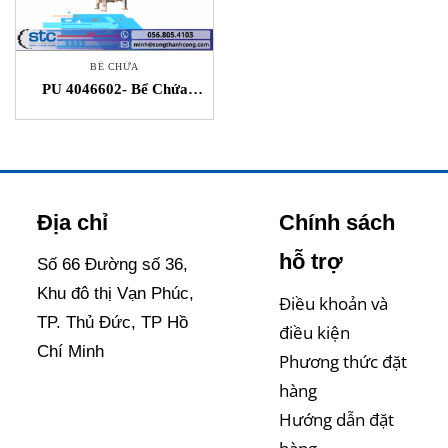
BỂ CHỨA
PU 4046602- Bể Chứa
ASCO Song Thành Công
Việt Nam
Địa chỉ
Chính sách
hỗ trợ
Số 66 Đường số 36,
Khu đô thị Vạn Phúc,
Điều khoản và
TP. Thủ Đức, TP Hồ
điều kiện
Chí Minh
Phương thức đặt
hàng
Hướng dẫn đặt