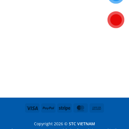
Visa
PayPal
Stripe
MasterCard
Cash
On
Delivery
Copyright 2026 ©
STC VIETNAM