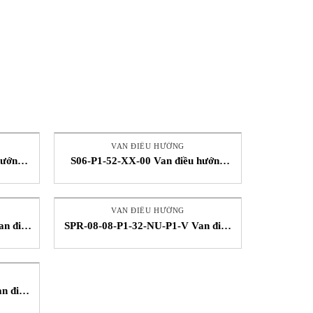
VAN ĐIỀU HƯỚNG
hướng
S06-P1-52-XX-00 Van điều hướng
etnam
Song Thành Công Bifold Vietnam
VAN ĐIỀU HƯỚNG
an điều
SPR-08-08-P1-32-NU-P1-V Van điều
fold
hướng Song Thành Công Biford
n điều
fold