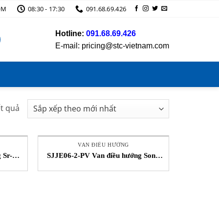
OM
08:30 - 17:30
091.68.69.426
Hotline:
091.68.69.426
E-mail: pricing@stc-vietnam.com
Đã
ết quả
sắp
xếp
theo
VAN ĐIỀU HƯỚNG
mới
 Sr-
SJJE06-2-PV Van điều hướng Song
am
Thành Công Bifold Vietnam
nhất