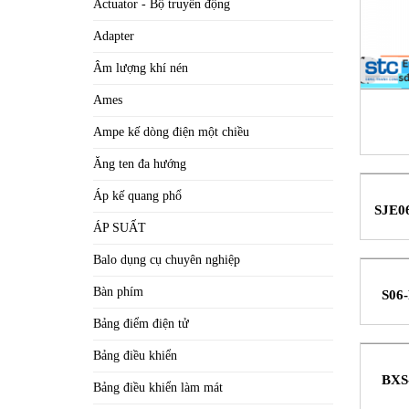
Actuator - Bộ truyền động
Adapter
Âm lượng khí nén
Ames
Ampe kế dòng điện một chiều
CK1
Ăng ten đa hướng
Áp kế quang phổ
SJE06
Son
ÁP SUẤT
Balo dụng cụ chuyên nghiệp
Bàn phím
S06-
Son
Bảng điểm điện tử
Bảng điều khiển
BXS
Bảng điều khiển làm mát
điều 