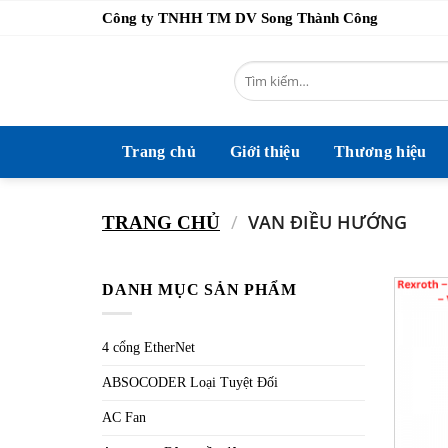
Bỏ
Công ty TNHH TM DV Song Thành Công
qua
nội
Tìm
dung
kiếm:
Trang chủ
Giới thiệu
Thương hiệu
/
VAN ĐIỀU HƯỚNG
TRANG CHỦ
DANH MỤC SẢN PHẨM
4 cổng EtherNet
ABSOCODER Loại Tuyệt Đối
AC Fan