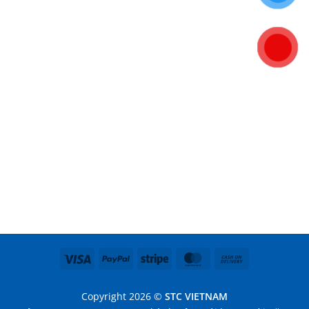
Visa
PayPal
Stripe
MasterCard
Cash
On
Delivery
Copyright 2026 ©
STC VIETNAM