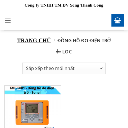
Bỏ
Công ty TNHH TM DV Song Thành Công
qua
nội
dung
TRANG CHỦ
/
ĐỒNG HỒ ĐO ĐIỆN TRỞ
LỌC