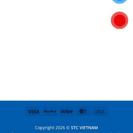
Visa
PayPal
Stripe
MasterCard
Cash
On
Delivery
Copyright 2026 ©
STC VIETNAM