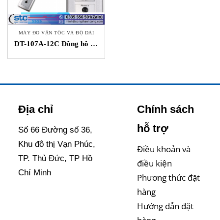
MÁY ĐO VẬN TỐC VÀ ĐỘ DÀI
DT-107A-12C Đồng hồ đo
vận tốc và độ dài Hans
Schmidt
Địa chỉ
Chính sách
hỗ trợ
Số 66 Đường số 36,
Khu đô thị Vạn Phúc,
Điều khoản và
TP. Thủ Đức, TP Hồ
điều kiện
Chí Minh
Phương thức đặt
hàng
Hướng dẫn đặt