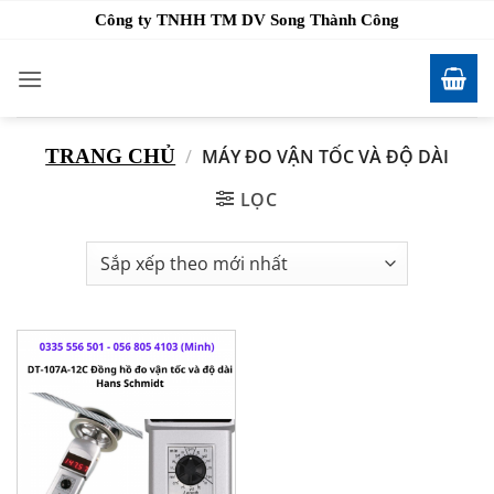
Bỏ
Công ty TNHH TM DV Song Thành Công
qua
nội
dung
TRANG CHỦ
/
MÁY ĐO VẬN TỐC VÀ ĐỘ DÀI
LỌC