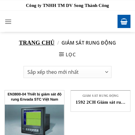
Bỏ
Công ty TNHH TM DV Song Thành Công
qua
nội
dung
TRANG CHỦ
/
GIÁM SÁT RUNG ĐỘNG
LỌC
GIÁM SÁT RUNG ĐỘNG
1592 2CH Giám sát rung
động Song Thành Công
Showa Sokki Vietnam