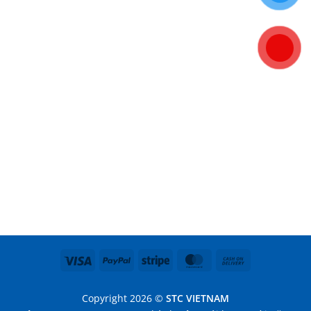
Visa
PayPal
Stripe
MasterCard
Cash
On
Delivery
Copyright 2026 ©
STC VIETNAM