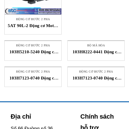
ĐỘNG CƠ BƯỚC 2 PHA
5AT 90L-2 Động cơ Motor
Hoyer Motors VietNam
ĐỘNG CƠ BƯỚC 2 PHA
BỘ MÃ HÓA
103H5210-5240 Động cơ
103H8222-0441 Động cơ
bước Sanyo Denki
Servo Sanyo Denki
ĐỘNG CƠ BƯỚC 2 PHA
ĐỘNG CƠ BƯỚC 2 PHA
103H7123-0740 Động cơ
103H7123-0740 Động cơ
bước 2 pha STC Sanyo
bước 2 pha SANYO
Denki Việt Nam
DENKI Vietnam
Địa chỉ
Chính sách
hỗ trợ
Số 66 Đường số 36,