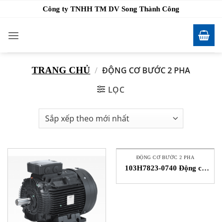
Bỏ
Công ty TNHH TM DV Song Thành Công
qua
nội
dung
TRANG CHỦ
/
ĐỘNG CƠ BƯỚC 2 PHA
LỌC
ĐỘNG CƠ BƯỚC 2 PHA
103H7823-0740 Động cơ
bước Sanyo Denki