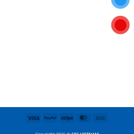
Visa
PayPal
Stripe
MasterCard
Cash
On
Delivery