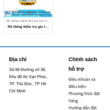
HỆ THỐNG KIỂM TRA GIA TỐC DI ĐỘNG
Hệ thống kiểm tra gia tốc
di động AT-2050 AGATE
TECHNOLOGY STC Việt
Nam
Địa chỉ
Chính sách
hỗ trợ
Số 66 Đường số 36,
Khu đô thị Vạn Phúc,
Điều khoản và
TP. Thủ Đức, TP Hồ
điều kiện
Chí Minh
Phương thức đặt
hàng
Hướng dẫn đặt