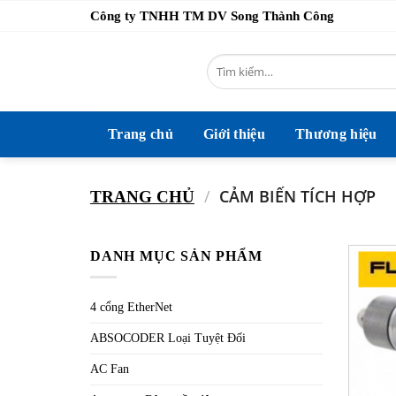
Bỏ
Công ty TNHH TM DV Song Thành Công
qua
nội
Tìm
dung
kiếm:
Trang chủ
Giới thiệu
Thương hiệu
/
CẢM BIẾN TÍCH HỢP
TRANG CHỦ
DANH MỤC SẢN PHẨM
4 cổng EtherNet
ABSOCODER Loại Tuyệt Đối
AC Fan