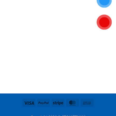
Visa
PayPal
Stripe
MasterCard
Cash
On
Delivery