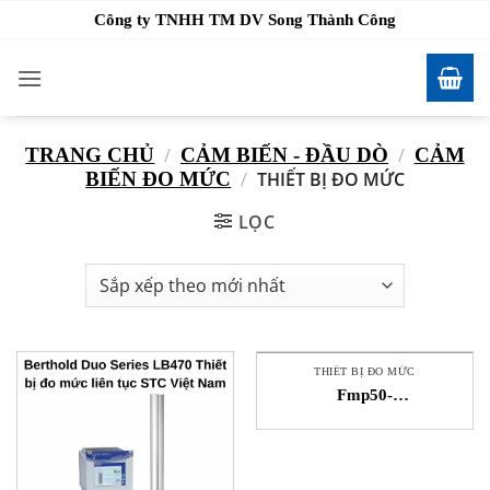
Bỏ
Công ty TNHH TM DV Song Thành Công
qua
nội
dung
TRANG CHỦ
/
CẢM BIẾN - ĐẦU DÒ
/
CẢM
BIẾN ĐO MỨC
/
THIẾT BỊ ĐO MỨC
LỌC
THIẾT BỊ ĐO MỨC
Fmp50-
Aaaccdaaa1Rdj+Z1 E+H
Thiết Bị Đo Mức STC Việt
Nam