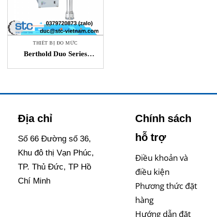
THIẾT BỊ ĐO MỨC
Berthold Duo Series
LB470 Thiết bị đo mức
liên tục STC Việt Nam
Địa chỉ
Chính sách
hỗ trợ
Số 66 Đường số 36,
Khu đô thị Vạn Phúc,
Điều khoản và
TP. Thủ Đức, TP Hồ
điều kiện
Chí Minh
Phương thức đặt
hàng
Hướng dẫn đặt