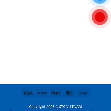
Visa
PayPal
Stripe
MasterCard
Cash
On
Delivery
Copyright 2026 ©
STC VIETNAM