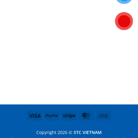
Visa
PayPal
Stripe
MasterCard
Cash
On
Delivery
Copyright 2026 ©
STC VIETNAM