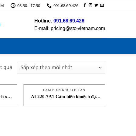
OM
08:30 - 17:30
091.68.69.426
Hotline:
091.68.69.426
E-mail: pricing@stc-vietnam.com
Đã
ết quả
sắp
xếp
theo
CẢM BIẾN KHUẾCH TÁN
mới
ch xạ
AL220-7A1 Cảm biến khuếch đại
NSD STC Việt Nam
nhất