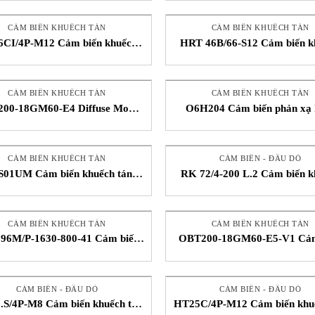
CẢM BIẾN KHUẾCH TÁN
CẢM BIẾN KHUẾCH TÁN
CI/4P-M12 Cảm biến khuếch
HRT 46B/66-S12 Cảm biến k
tán Leuze STC Việt Nam
tán Leuze STC Việt Na
CẢM BIẾN KHUẾCH TÁN
CẢM BIẾN KHUẾCH TÁN
00-18GM60-E4 Diffuse Mode
O6H204 Cảm biến phản xạ
ensor Cảm biến khuếch tán
pperl+Fuchs STC Việt Nam
CẢM BIẾN KHUẾCH TÁN
CẢM BIẾN - ĐẦU DÒ
01UM Cảm biến khuếch tán
RK 72/4-200 L.2 Cảm biến k
 Thành Công Balluff Vietnam
tán Leuze
CẢM BIẾN KHUẾCH TÁN
CẢM BIẾN KHUẾCH TÁN
96M/P-1630-800-41 Cảm biến
OBT200-18GM60-E5-V1 Cảm
ếch tán Leuze STC Việt Nam
chế độ khuếch tán P+F Vie
CẢM BIẾN - ĐẦU DÒ
CẢM BIẾN - ĐẦU DÒ
S/4P-M8 Cảm biến khuếch tán
HT25C/4P-M12 Cảm biến khuế