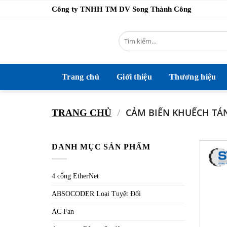
Bỏ
Công ty TNHH TM DV Song Thành Công
qua
nội
Tìm
dung
kiếm:
Trang chủ
Giới thiệu
Thương hiệu
/
CẢM BIẾN KHUẾCH TÁ
TRANG CHỦ
DANH MỤC SẢN PHẨM
4 cổng EtherNet
ABSOCODER Loại Tuyệt Đối
AC Fan