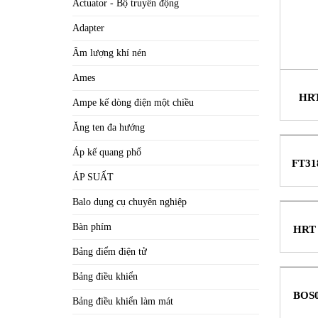
Actuator - Bộ truyền động
Adapter
Âm lượng khí nén
Ames
HRT
Ampe kế dòng điện một chiều
Cảm B
Ăng ten đa hướng
Áp kế quang phổ
FT318
ÁP SUẤT
Balo dụng cụ chuyên nghiệp
Bàn phím
HRT 
khu
Bảng điểm điện tử
Bảng điều khiển
BOS0
Bảng điều khiển làm mát
tri