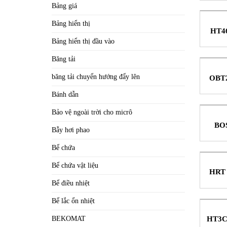
Bảng giá
Bảng hiển thị
HT46
Bảng hiển thị đầu vào
Băng tải
băng tải chuyển hướng đẩy lên
OBT2
S
Bánh dẫn
Pe
Bảo vệ ngoài trời cho micrô
BOS
Bẫy hơi phao
Song
Bể chứa
Bể chứa vật liệu
HRT 
khu
Bể điều nhiệt
Bể lắc ổn nhiệt
HT3C.
BEKOMAT