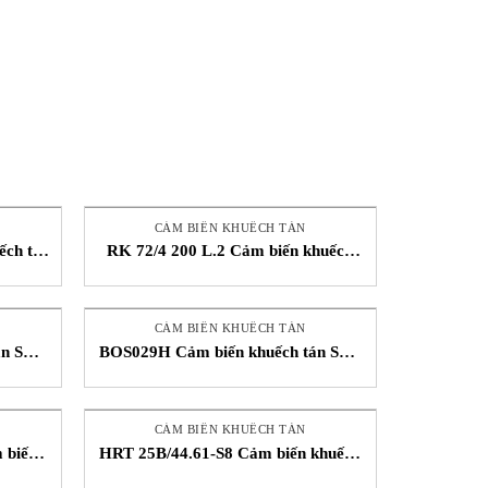
CẢM BIẾN KHUẾCH TÁN
ch tán
RK 72/4 200 L.2 Cảm biến khuếch
tán Leuze STC Việt Nam
CẢM BIẾN KHUẾCH TÁN
án STC
BOS029H Cảm biến khuếch tán STC
Balluff Việt Nam
CẢM BIẾN KHUẾCH TÁN
 biến
HRT 25B/44.61-S8 Cảm biến khuếch
 Nam
tán Leuze STC Việt Nam