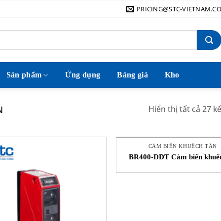
PRICING@STC-VIETNAM.C
Sản phẩm
Ứng dụng
Bảng giá
Kho
N
Hiển thị tất cả 27 k
CẢM BIẾN KHUẾCH TÁN
BR400-DDT Cảm biến khuế
Autonic STC Việt Nam