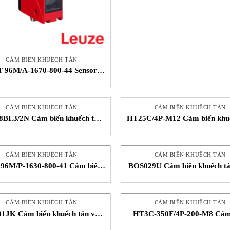
CẢM BIẾN KHUẾCH TÁN
 96M/A-1670-800-44 Sensor
iến Quang Khuếch Tán Leuze
STC Việt Nam
CẢM BIẾN KHUẾCH TÁN
CẢM BIẾN KHUẾCH TÁN
BI.3/2N Cảm biến khuếch tán
HT25C/4P-M12 Cảm biến khuế
Leuze STC Việt Nam
Leuze STC Việt Nam
CẢM BIẾN KHUẾCH TÁN
CẢM BIẾN KHUẾCH TÁN
96M/P-1630-800-41 Cảm biến
BOS029U Cảm biến khuếch t
ếch tán STC Leuze Việt Nam
Balluff Việt Nam
CẢM BIẾN KHUẾCH TÁN
CẢM BIẾN KHUẾCH TÁN
1JK Cảm biến khuếch tán với
HT3C-350F/4P-200-M8 Cảm
ệt nền STC Balluff Việt Nam
khuếch tán Leuze STC Việt