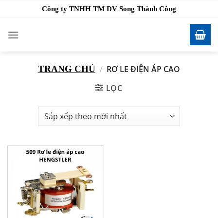
Bỏ
Công ty TNHH TM DV Song Thành Công
qua
nội
dung
TRANG CHỦ
/
RƠ LE ĐIỆN ÁP CAO
LỌC