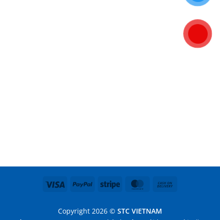
Visa
PayPal
Stripe
MasterCard
Cash
On
Delivery
Copyright 2026 ©
STC VIETNAM