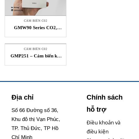
CẢM BIẾN C02
GMW90 Series CO2,
Temperature and
Humidity Transmitter
Vaisala Việt Nam
CẢM BIẾN C02
GMP251 – Cảm biến khí
CO2 STC VAISALA VIỆT
NAM
Địa chỉ
Chính sách
hỗ trợ
Số 66 Đường số 36,
Khu đô thị Vạn Phúc,
Điều khoản và
TP. Thủ Đức, TP Hồ
điều kiện
Chí Minh