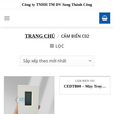
Bỏ
Công ty TNHH TM DV Song Thành Công
qua
nội
dung
TRANG CHỦ
/
CẢM BIẾN C02
LỌC
CẢM BIẾN C02
CEDTB00 – Máy Truyền
Khí CO2 Có Ống Dẫn
STC GREYSTONE VIỆT
NAM