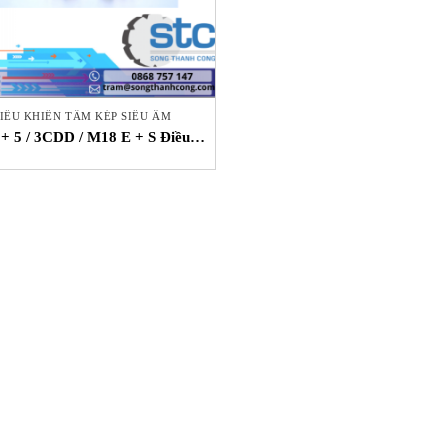
IỀU KHIỂN TẤM KÉP SIÊU ÂM
 + 5 / 3CDD / M18 E + S Điều
n tấm kép siêu âm Microsonic
Vietnam