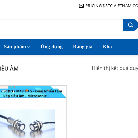
PRICING@STC-VIETNAM.C
Sản phẩm
Ứng dụng
Bảng giá
Kho
IÊU ÂM
Hiển thị kết quả du