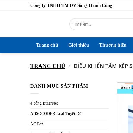
Bỏ
Công ty TNHH TM DV Song Thành Công
qua
nội
Tìm
dung
kiếm:
Trang chủ
Giới thiệu
Thương hiệu
/
ĐIỀU KHIỂN TẤM KÉP S
TRANG CHỦ
DANH MỤC SẢN PHẨM
4 cổng EtherNet
ABSOCODER Loại Tuyệt Đối
AC Fan