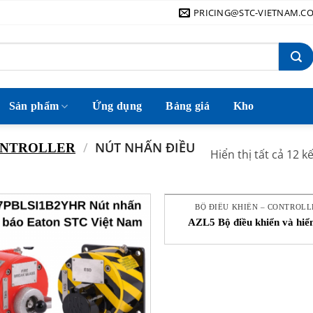
PRICING@STC-VIETNAM.C
Sản phẩm
Ứng dụng
Bảng giá
Kho
/
NÚT NHẤN ĐIỀU
CONTROLLER
Hiển thị tất cả 12 k
BỘ ĐIỀU KHIỂN – CONTROLL
AZL5 Bộ điều khiển và hiển
Siemens STC Việt Nam