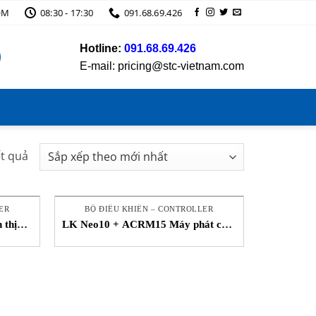
OM
08:30 - 17:30
091.68.69.426
Hotline:
091.68.69.426
E-mail: pricing@stc-vietnam.com
Đã
ết quả
sắp
xếp
theo
ER
BỘ ĐIỀU KHIỂN – CONTROLLER
mới
 thị
LK Neo10 + ACRM15 Máy phát cầm
tay Autec STC Việt Nam
nhất