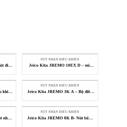
NÚT NHẤN ĐIỀU KHIỂN
t điều
Jeico Kita JREMO 10EX D – nút
m – STC
bấm điều khiển cần trục – Jeico
Vietnam
NÚT NHẤN ĐIỀU KHIỂN
u khiển
Jeico Kita JREMO 3K A – Bộ điều
ietnam
khiển cần trục từ xa – Jeico Vietnam
NÚT NHẤN ĐIỀU KHIỂN
t nhấn
Jeico Kita JREMO 8K B- Nút bấm
ietnam
điều khiển cần trục – Jeico Vietnam