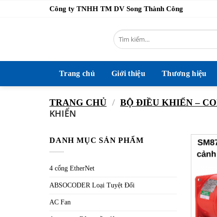
Bỏ
Công ty TNHH TM DV Song Thành Công
qua
nội
Tìm
dung
kiếm:
Trang chủ
Giới thiệu
Thương hiệu
/
TRANG CHỦ
BỘ ĐIỀU KHIỂN – 
KHIỂN
DANH MỤC SẢN PHẨM
4 cổng EtherNet
ABSOCODER Loại Tuyệt Đối
AC Fan