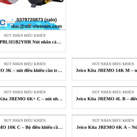
NÚT NHẤN ĐIỀU KHIỂN
PBLSI1B2YHR Nút nhấn cảnh
báo Eaton STC Việt Nam
NÚT NHẤN ĐIỀU KHIỂN
NÚT NHẤN ĐIỀU KHIỂN
 3K – nút điều khiển cần trục
Jeico Kita JREMO 14K M – nú
g dây – Jeico Vietnam – STC
khiển cần trục – Jeico Vietna
NÚT NHẤN ĐIỀU KHIỂN
NÚT NHẤN ĐIỀU KHIỂN
 Kita JREMO 6K+ C – nút nhấn
Jeico Kita JREMO 4L B – điề
khiển cần trục – Jeico Vietnam
cần trục không dây – Jeico V
NÚT NHẤN ĐIỀU KHIỂN
NÚT NHẤN ĐIỀU KHIỂN
O 10K C – Bộ điều khiển cần
Jeico Kita JREMO 6K A – Nú
vô tuyến – Jeico Vietnam – STC
điều khiển cần trục – Jeico V