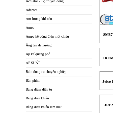
Actuator - Bộ truyền động
Adapter
Âm lượng khí nén
Ames
SM87
Ampe kế dòng điện một chiều
Ăng ten đa hướng
Áp kế quang phổ
JREMO
khôn
ÁP SUẤT
Balo dụng cụ chuyên nghiệp
Bàn phím
Jeico
điều 
Bảng điểm điện tử
Bảng điều khiển
JREM
Bảng điều khiển làm mát
trục 