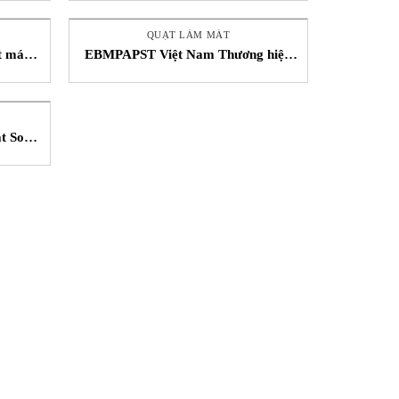
QUẠT LÀM MÁT
t máy
EBMPAPST Việt Nam Thương hiệu
 Việt
Ebmpapst STC Việt Nam
t Song
etnam