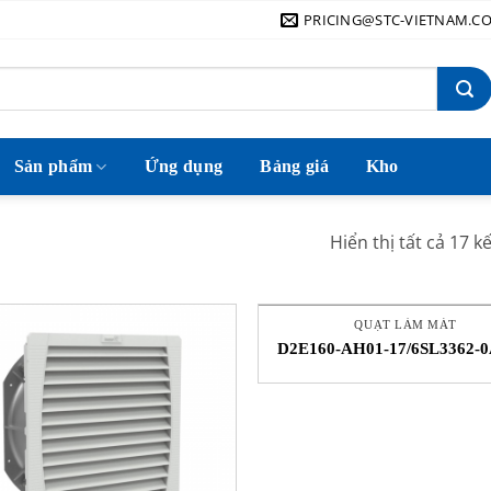
PRICING@STC-VIETNAM.C
Sản phẩm
Ứng dụng
Bảng giá
Kho
Hiển thị tất cả 17 k
QUẠT LÀM MÁT
D2E160-AH01-17/6SL3362-0
0AA1 Quạt làm mát EBMP
STC Việt Nam