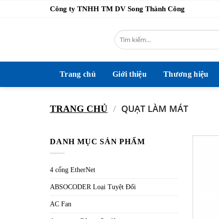
Bỏ
Công ty TNHH TM DV Song Thành Công
qua
nội
Tìm
dung
kiếm:
Trang chủ
Giới thiệu
Thương hiệu
/
QUẠT LÀM MÁT
TRANG CHỦ
DANH MỤC SẢN PHẨM
4 cổng EtherNet
ABSOCODER Loại Tuyệt Đối
AC Fan