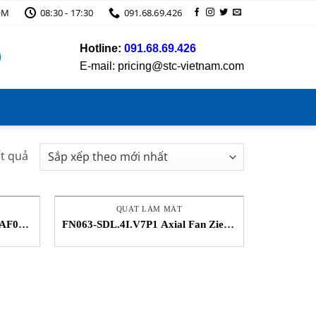
OM
08:30 - 17:30
091.68.69.426
Hotline:
091.68.69.426
E-mail: pricing@stc-vietnam.com
Đã
ết quả
sắp
xếp
theo
QUẠT LÀM MÁT
mới
AF01-
FN063-SDL.4I.V7P1 Axial Fan Ziehl-
APST
Abegg VietNam
nhất