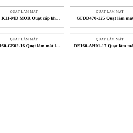
STC Việt Nam
QUẠT LÀM MÁT
QUẠT LÀM MÁT
 K11-MD MOR Quạt cấp khí
GFDD470-125 Quạt làm má
FPZ
biến áp khô WangCheng STC
Nam
QUẠT LÀM MÁT
QUẠT LÀM MÁT
60-CE02-16 Quạt làm mát ly
DE160-AH01-17 Quạt làm má
m EBMPAPST STC Việt Nam
Thành Công EBMPAPST Vi