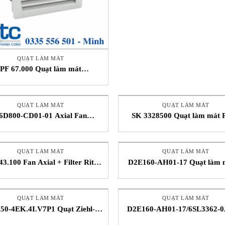
QUẠT LÀM MÁT
PF 67.000 Quạt làm mát
Pfannenberg VietNam
QUẠT LÀM MÁT
QUẠT LÀM MÁT
6D800-CD01-01 Axial Fan
SK 3328500 Quạt làm mát R
EBMPAPST VietNam
STC VietNam
QUẠT LÀM MÁT
QUẠT LÀM MÁT
3.100 Fan Axial + Filter Rittal
D2E160-AH01-17 Quạt làm m
STC VietNam
tâm STC EBMPAPST Việt
QUẠT LÀM MÁT
QUẠT LÀM MÁT
50-4EK.4I.V7P1 Quạt Ziehl-
D2E160-AH01-17/6SL3362-0
Abegg
0AA1 Quạt làm mát EBMP