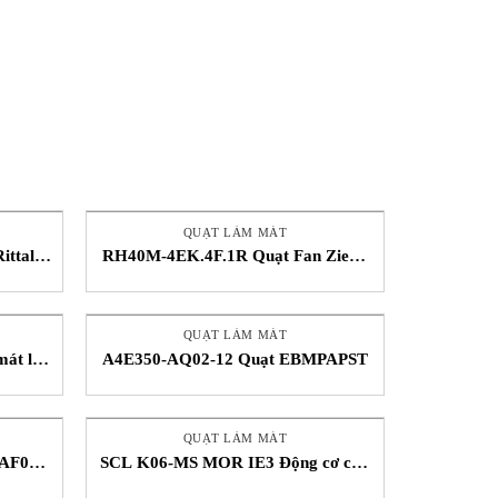
QUẠT LÀM MÁT
ittal
RH40M-4EK.4F.1R Quạt Fan Ziehl-
Abegg VietNam
QUẠT LÀM MÁT
át ly
A4E350-AQ02-12 Quạt EBMPAPST
 Nam
QUẠT LÀM MÁT
AF01-
SCL K06-MS MOR IE3 Động cơ cấp
APST
khí FPZ