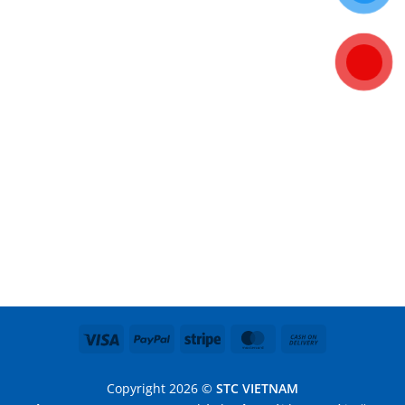
Visa
PayPal
Stripe
MasterCard
Cash
On
Delivery
Copyright 2026 ©
STC VIETNAM