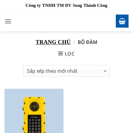
Bỏ
Công ty TNHH TM DV Song Thành Công
qua
nội
dung
TRANG CHỦ
/
BỘ ĐÀM
LỌC