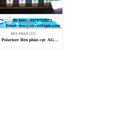
ĐÈN PHÂN CỰC
t Polarizer Đèn phân cực AGR
STC Việt Nam