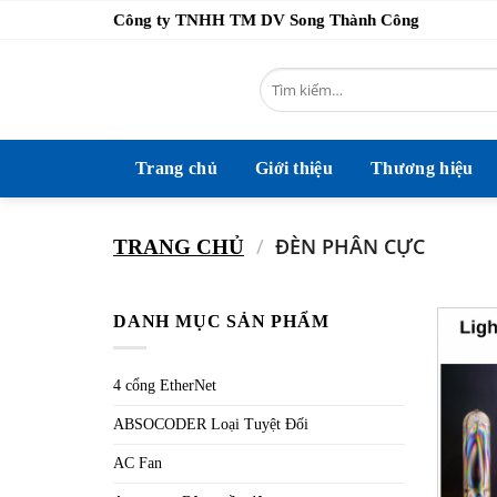
Bỏ
Công ty TNHH TM DV Song Thành Công
qua
nội
Tìm
dung
kiếm:
Trang chủ
Giới thiệu
Thương hiệu
/
ĐÈN PHÂN CỰC
TRANG CHỦ
DANH MỤC SẢN PHẨM
4 cổng EtherNet
ABSOCODER Loại Tuyệt Đối
AC Fan