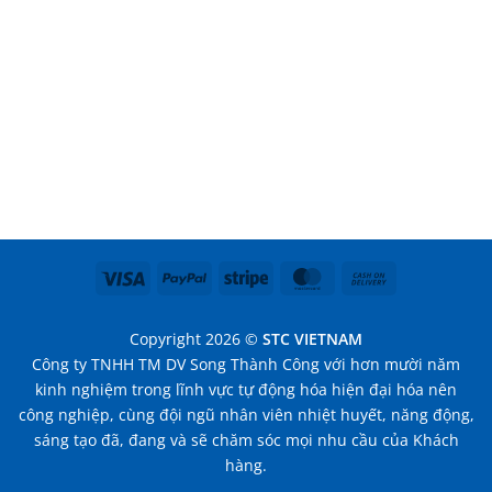
Visa
PayPal
Stripe
MasterCard
Cash
On
Delivery
Copyright 2026 ©
STC VIETNAM
Công ty TNHH TM DV Song Thành Công với hơn mười năm
kinh nghiệm trong lĩnh vực tự động hóa hiện đại hóa nên
công nghiệp, cùng đội ngũ nhân viên nhiệt huyết, năng động,
sáng tạo đã, đang và sẽ chăm sóc mọi nhu cầu của Khách
hàng.