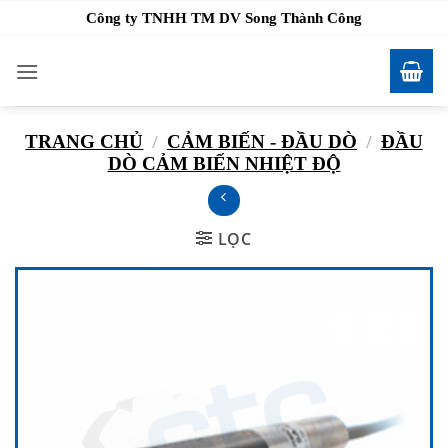
Bỏ
Công ty TNHH TM DV Song Thành Công
qua
nội
dung
TRANG CHỦ
/
CẢM BIẾN - ĐẦU DÒ
/
ĐẦU
DÒ CẢM BIẾN NHIỆT ĐỘ
LỌC