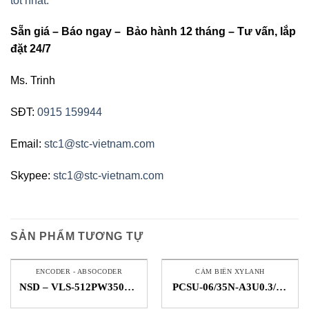
tốt nhất.
Sẵn giá – Báo ngay – Bảo hành 12 tháng – Tư vấn, lắp
đặt 24/7
Ms. Trinh
SĐT:
0915 159944
Email:
stc1@stc-vietnam.com
Skypee:
stc1@stc-vietnam.com
SẢN PHẨM TƯƠNG TỰ
ENCODER - ABSOCODER
CẢM BIẾN XYLANH
NSD – VLS-512PW350B –
PCSU-06/35N-A3U0.3/P8
Cảm biến vị trí tuyến tính
– Cảm biến xylanh – HTM