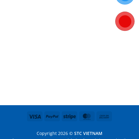
Visa
PayPal
Stripe
MasterCard
Cash
On
Delivery
Copyright 2026 ©
STC VIETNAM