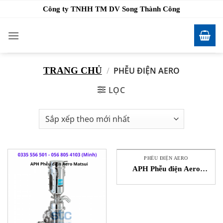
Bỏ
Công ty TNHH TM DV Song Thành Công
qua
nội
dung
TRANG CHỦ
/
PHỄU ĐIỆN AERO
LỌC
PHỄU ĐIỆN AERO
APH Phễu điện Aero
Matsui Vietnam