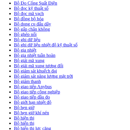
Bộ Đo Công Suất Điện
Bộ đọc kỹ thuật số
Bộ đọc mã vạch
Bộ đồng bộ hóa
Bộ dụng cụ đấu dây
Bộ gấp chân không
Bộ ghép nối
Bộ ghi dữ liệu
Bộ ghi dữ liệu nhiệt độ kỹ thuật số
Bộ gia nhiệt
Bộ gia nhiệt tuần hoàn
Bộ giải mã xung
Bộ giải mã xung tương đối
Bộ giám sát khuếch đại
Bộ giám sát năng lượng mặt trời
Bộ giảm thanh
Bộ giao tiếp Anybus
Bộ giao tiếp công nghiệp
Bộ giao tiếp đầu đo
Bộ giới hạn nhiệt độ
Bộ hẹn giờ
Bộ hẹn giờ khí nén
Bộ hiện thị
Bộ hiển thị
Bộ hiển thị lực căng