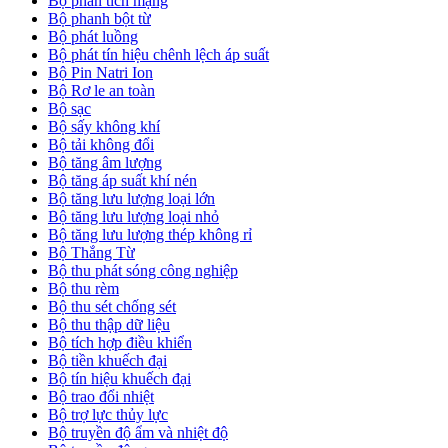
Bộ phân tích mạng
Bộ phanh bột từ
Bộ phát luồng
Bộ phát tín hiệu chênh lệch áp suất
Bộ Pin Natri Ion
Bộ Rơ le an toàn
Bộ sạc
Bộ sấy không khí
Bộ tải không đổi
Bộ tăng âm lượng
Bộ tăng áp suất khí nén
Bộ tăng lưu lượng loại lớn
Bộ tăng lưu lượng loại nhỏ
Bộ tăng lưu lượng thép không rỉ
Bộ Thắng Từ
Bộ thu phát sóng công nghiệp
Bộ thu rèm
Bộ thu sét chống sét
Bộ thu thập dữ liệu
Bộ tích hợp điều khiển
Bộ tiền khuếch đại
Bộ tín hiệu khuếch đại
Bộ trao đổi nhiệt
Bộ trợ lực thủy lực
Bộ truyền độ ẩm và nhiệt độ