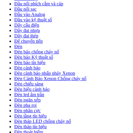
Đầu nối phích cắm và cáp
Đầu nối sạc
Đầu vào Analog
Đầu vào kỹ thuật số
Dây cẩu điện
Dây đai nhựa
Dây đai thép
Đế chuyển tiếp
Đèn
Đèn báo chống cháy nổ
Đèn báo Kỹ thuật số
Đèn báo tín hiệu
Đèn cảnh báo
Đèn cảnh báo nhấp nháy Xenon
Đèn Cảnh Báo Xenon Chống cháy nổ
Đèn chiếu sáng
Đèn hiệu cảnh báo
Đèn led âm trần
Đèn ngăn xếp
Đèn pha rọi
Đèn phân cực
Đèn tầng tín hiệu
Đèn tháp LED chống cháy nổ
Đèn tháp tín hiệu
Đèn thoát hiểm