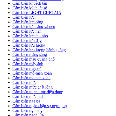
Cảm biến khuếch tán
Cảm biến kỹ thuật số
Cảm biến LIGHT CURTAIN
Cảm biến lực
Cảm biến lực căng
Cảm biến lực căng và nén
Cảm biến lực nén
Cảm biến lực thu nhỏ
Cảm biến lựu đẩy
Cảm biến lưu lượng
Cảm biến lưu lượng bánh guồng
Cảm biến màng sáng
Cảm biến màu quang phổ
Cảm biến máy ảnh
Cam biến máy dò
Cảm biến mô-men xoắn
Cảm biến momen xoắn
Cảm biến mức
Cảm biến mức chất lỏng
Cảm biến mực nước điện dung
Cảm biến mức radar
Cảm biến ngã ba
Cảm biến ngăn chặn sự ngưng tụ
Cảm biến nghiêng
Cảm biến ngọn lửa