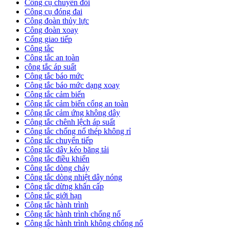
Công cụ chuyển đổi
Công cụ đóng đai
Công đoàn thủy lực
Công đoàn xoay
Cổng giao tiếp
Công tắc
Công tắc an toàn
công tắc áp suất
Công tắc báo mức
Công tắc báo mức dạng xoay
Công tắc cảm biến
Công tắc cảm biến cổng an toàn
Công tắc cảm ứng không dây
Công tắc chênh lệch áp suất
Công tắc chống nổ thép không rỉ
Công tắc chuyển tiếp
Công tắc dây kéo băng tải
Công tắc điều khiển
Công tắc dòng chảy
Công tắc dòng nhiệt dây nóng
Công tắc dừng khẩn cấp
Công tắc giới hạn
Công tắc hành trình
Công tắc hành trình chống nổ
Công tắc hành trình không chống nổ