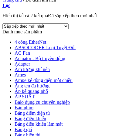
Lọc
Hiển thị tất cả 2 kết quả
Đã sắp xếp theo mới nhất
Danh mục sản phẩm
4 cổng EtherNet
ABSOCODER Loại Tuyệt Đối
AC Fan
Actuator - Bộ truyền động
Adapter
Âm lượng khí nén
Ames
Ampe kế dòng điện một chiều
Ăng ten đa hướng
Áp kế quang phổ
ÁP SUẤT
Balo dụng cụ chuyên nghiệp
Bàn phím
Bảng điểm điện tử
Bảng điều khiển
Bảng điều khiển làm mát
Bảng giá
Bảng hiển thị