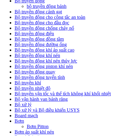
Bộ truyền động
bộ truyền động bánh
Bộ truyền động cánh gạt
Bộ truyền động cho công tắc an toàn
Bộ truyền động cho đầu đọc
Bộ truyền động chống cháy nổ
Bộ truyền động điện
Bộ truyền động đồng tâm
Bộ truyền động đường ống
Bộ truyền động khí áp suất cao
Bộ truyền động khí nén
Bộ truyền động khí nén thủy lực
Bộ truyền động piston khí nén
Bộ truyền động quay
Bộ truyền động tuyến tính
Bộ truyền khí
Bộ truyền nhiệt độ
Bộ truyền vận tốc và thể tích không khí khối nhiệt
Bộ vận hành van bánh răng
Bộ xử lý
Bộ xử lý và Bộ điều khiển USYS
Board mạch
Bơm
Bơm Pitton
Bơm áp suất khí nén