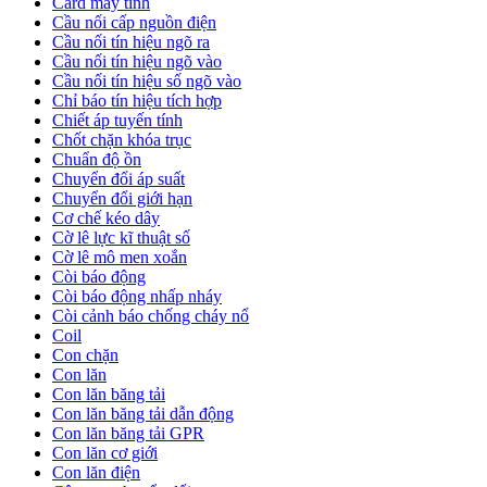
Card máy tính
Cầu nối cấp nguồn điện
Cầu nối tín hiệu ngõ ra
Cầu nối tín hiệu ngõ vào
Cầu nối tín hiệu số ngõ vào
Chỉ báo tín hiệu tích hợp
Chiết áp tuyến tính
Chốt chặn khóa trục
Chuẩn độ ồn
Chuyển đổi áp suất
Chuyển đổi giới hạn
Cơ chế kéo dây
Cờ lê lực kĩ thuật số
Cờ lê mô men xoắn
Còi báo động
Còi báo động nhấp nháy
Còi cảnh báo chống cháy nổ
Coil
Con chặn
Con lăn
Con lăn băng tải
Con lăn băng tải dẫn động
Con lăn băng tải GPR
Con lăn cơ giới
Con lăn điện