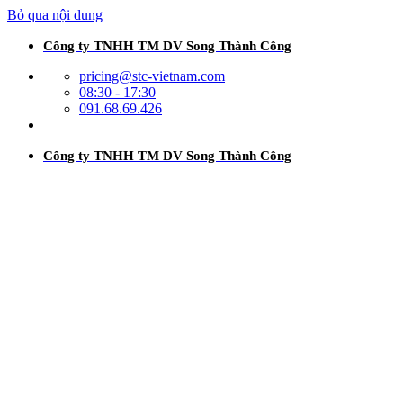
Bỏ qua nội dung
Công ty TNHH TM DV Song Thành Công
pricing@stc-vietnam.com
08:30 - 17:30
091.68.69.426
Công ty TNHH TM DV Song Thành Công