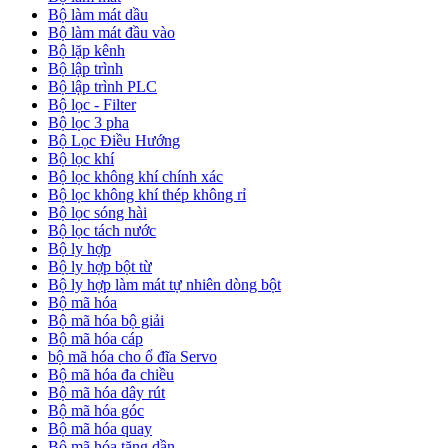
Bộ làm mát dầu
Bộ làm mát đầu vào
Bộ lặp kênh
Bộ lập trình
Bộ lập trình PLC
Bộ lọc - Filter
Bộ lọc 3 pha
Bộ Lọc Điều Hướng
Bộ lọc khí
Bộ lọc không khí chính xác
Bộ lọc không khí thép không rỉ
Bộ lọc sóng hài
Bộ lọc tách nước
Bộ ly hợp
Bộ ly hợp bột từ
Bộ ly hợp làm mát tự nhiên dòng bột
Bộ mã hóa
Bộ mã hóa bộ giải
Bộ mã hóa cáp
bộ mã hóa cho ổ đĩa Servo
Bộ mã hóa đa chiều
Bộ mã hóa dây rút
Bộ mã hóa góc
Bộ mã hóa quay
Bộ mã hóa tăng dần