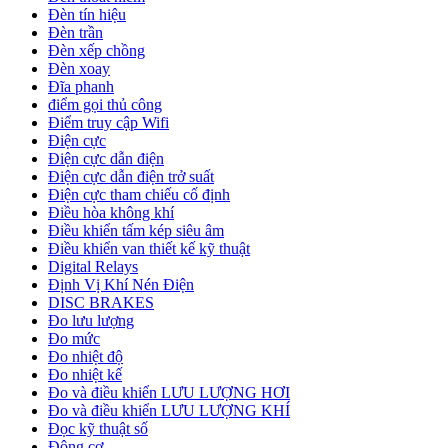
Đèn tín hiệu
Đèn trần
Đèn xếp chồng
Đèn xoay
Đĩa phanh
điểm gọi thủ công
Điểm truy cập Wifi
Điện cực
Điện cực dẫn điện
Điện cực dẫn điện trở suất
Điện cực tham chiếu cố định
Điều hòa không khí
Điều khiển tấm kép siêu âm
Điều khiển van thiết kế kỹ thuật
Digital Relays
Định Vị Khí Nén Điện
DISC BRAKES
Đo lưu lượng
Đo mức
Đo nhiệt độ
Đo nhiệt kế
Đo và điều khiển LƯU LƯỢNG HƠI
Đo và điều khiển LƯU LƯỢNG KHÍ
Đọc kỹ thuật số
Động cơ