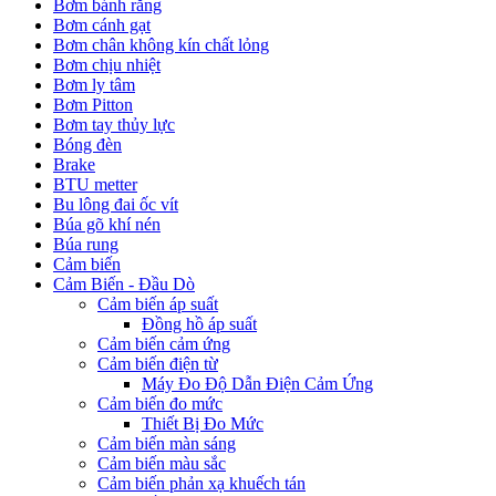
Bơm bánh răng
Bơm cánh gạt
Bơm chân không kín chất lỏng
Bơm chịu nhiệt
Bơm ly tâm
Bơm Pitton
Bơm tay thủy lực
Bóng đèn
Brake
BTU metter
Bu lông đai ốc vít
Búa gõ khí nén
Búa rung
Cảm biến
Cảm Biến - Đầu Dò
Cảm biến áp suất
Đồng hồ áp suất
Cảm biến cảm ứng
Cảm biến điện từ
Máy Đo Độ Dẫn Điện Cảm Ứng
Cảm biến đo mức
Thiết Bị Đo Mức
Cảm biến màn sáng
Cảm biến màu sắc
Cảm biến phản xạ khuếch tán