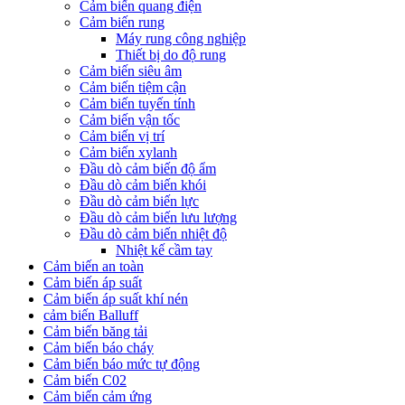
Cảm biến quang điện
Cảm biến rung
Máy rung công nghiệp
Thiết bị do độ rung
Cảm biến siêu âm
Cảm biến tiệm cận
Cảm biến tuyến tính
Cảm biến vận tốc
Cảm biến vị trí
Cảm biến xylanh
Đầu dò cảm biến độ ẩm
Đầu dò cảm biến khói
Đầu dò cảm biến lực
Đầu dò cảm biến lưu lượng
Đầu dò cảm biến nhiệt độ
Nhiệt kế cầm tay
Cảm biến an toàn
Cảm biến áp suất
Cảm biến áp suất khí nén
cảm biến Balluff
Cảm biến băng tải
Cảm biến báo cháy
Cảm biến báo mức tự động
Cảm biến C02
Cảm biến cảm ứng