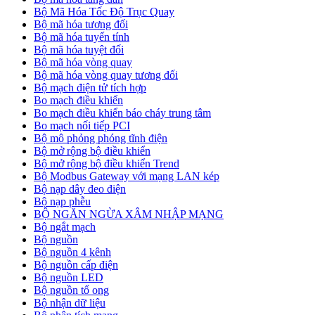
Bộ Mã Hóa Tốc Độ Trục Quay
Bộ mã hóa tương đối
Bộ mã hóa tuyến tính
Bộ mã hóa tuyệt đối
Bộ mã hóa vòng quay
Bộ mã hóa vòng quay tương đối
Bộ mạch điện tử tích hợp
Bo mạch điều khiển
Bo mạch điều khiển báo cháy trung tâm
Bo mạch nối tiếp PCI
Bộ mô phỏng phóng tĩnh điện
Bộ mở rộng bộ điều khiển
Bộ mở rộng bộ điều khiển Trend
Bộ Modbus Gateway với mạng LAN kép
Bộ nạp dây đeo điện
Bộ nạp phễu
BỘ NGĂN NGỪA XÂM NHẬP MẠNG
Bộ ngắt mạch
Bộ nguồn
Bộ nguồn 4 kênh
Bộ nguồn cấp điện
Bộ nguồn LED
Bộ nguồn tổ ong
Bộ nhận dữ liệu