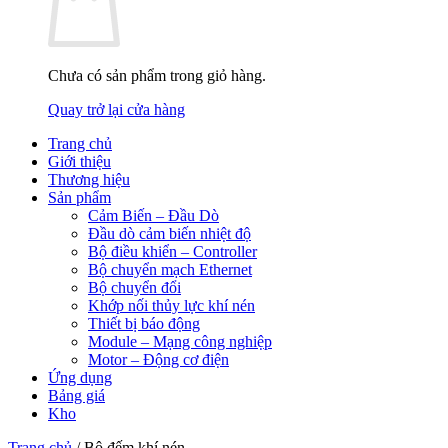
Chưa có sản phẩm trong giỏ hàng.
Quay trở lại cửa hàng
Trang chủ
Giới thiệu
Thương hiệu
Sản phẩm
Cảm Biến – Đầu Dò
Đầu dò cảm biến nhiệt độ
Bộ điều khiển – Controller
Bộ chuyển mạch Ethernet
Bộ chuyển đổi
Khớp nối thủy lực khí nén
Thiết bị báo động
Module – Mạng công nghiệp
Motor – Động cơ điện
Ứng dụng
Bảng giá
Kho
Trang chủ
/
Bộ đếm khí nén