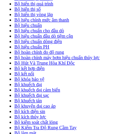
Bộ hiển thị quá trình
Bộ hiển thị số
Bộ hiển thị vòng lặp
Bộ hiệu chỉnh mức âm thanh
Bộ hiệu chuẩn
Bộ hiệu chuẩn cho đầu dò
Bộ hiệu chuẩn đầu dò tiệm cận
Bộ hiệu chuẩn dòng điện
Bộ hiệu chuẩn PH
Bộ hoàn chỉnh đo độ rung
Bộ hoàn chỉnh máy bơm hiệu chuẩn thủy lực
Bộ Hút Và Trung Hòa Khí Độc
Bộ kết hợp điện
Bộ kết nối
Bộ khóa bảo vệ
Bộ khuếch đại
Bộ khuếch đại cảm biến
Bộ khuếch đại sạc
Bộ khuếch tán
Bộ khuyến đại cao áp
Bộ kích điện sin
Bộ kích thủy lực
Bộ kiểm soát chất lỏng
Bộ Kiểm Tra Độ Rung Cầm Tay
Bộ làm mát