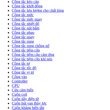
Công tắc kéo cáp
Công tắc khởi động
Công tắc lưu lượng cho chất lỏng
Công tắc mức
Công tắc mức quay
Công tắc nhiệt độ
Công tắc nút bấm
Công tắc phao
Công tắc quay
Công tắc rung
Công tắc rung chống nổ
Công tắc tiệm cận
Công tắc tiệm cận cảm ứng
Công tắc tiệm cận khí nén
Công tắc tơ
Công tắc tốc độ
Công tắc vị trí
Cổng vào
Controller
CPU
Cửa cảm biến
Cuộn coil
Cuộn dây điện từ
Cuộn hút van thủy lực
Cuộn kháng biến tần