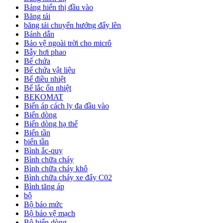
Bảng hiển thị đầu vào
Băng tải
băng tải chuyển hướng đẩy lên
Bánh dẫn
Bảo vệ ngoài trời cho micrô
Bẫy hơi phao
Bể chứa
Bể chứa vật liệu
Bể điều nhiệt
Bể lắc ổn nhiệt
BEKOMAT
Biến áp cách ly đa đầu vào
Biến dòng
Biến dòng hạ thế
Biến tần
biến tần
Bình ắc-quy
Bình chữa cháy
Bình chữa cháy khô
Bình chữa cháy xe đẩy C02
Bình tăng áp
bộ
Bộ báo mức
Bộ bảo vệ mạch
Bộ biến dòng