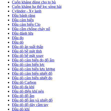
Cuộn kháng dùng cho tụ bù
Cuộn kháng hạ thế lọc sóng hài
Cylinder - Xy lanh
Đầu bánh răng
Đầu cảm biến
Đầu cảm biến Clo
Đầu cắm chống cháy nổ
Đầu đánh lửa
Đầu đo
Đầu dò
Đầu dò áp suất thấp
Đầu dò bề mặt tĩnh
Đầu dò bề mặt xoay
Đầu dò cảm biến đo độ ẩm
Đầu dò cảm biến lực
Đầu dò cảm biến lưu lượng
Đầu dò cảm biến nhiệt độ
Đầu dò cảm biến nhiệt đọ
Đầu dò Carbon
Đầu dò đa khí
Đầu dò điện khí nén
Đầu dò độ ẩm
Đầu dò độ ẩm và nhiệt độ
Đầu dò độ dày cầm tay
Đầu dò khí