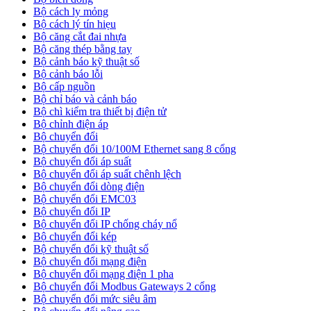
Bộ cách ly mỏng
Bộ cách lý tín hiẹu
Bộ căng cắt đai nhựa
Bộ căng thép bằng tay
Bộ cảnh báo kỹ thuật số
Bộ cảnh báo lỗi
Bộ cấp nguồn
Bộ chỉ báo và cảnh báo
Bộ chì kiểm tra thiết bị điện tử
Bộ chỉnh điện áp
Bộ chuyển đổi
Bộ chuyển đổi 10/100M Ethernet sang 8 cổng
Bộ chuyển đổi áp suất
Bộ chuyển đổi áp suất chênh lệch
Bộ chuyển đổi dòng điện
Bộ chuyển đổi EMC03
Bộ chuyển đổi IP
Bộ chuyển đổi IP chống cháy nổ
Bộ chuyển đổi kép
Bộ chuyển đổi kỹ thuật số
Bộ chuyển đổi mạng điện
Bộ chuyển đổi mạng điện 1 pha
Bộ chuyển đổi Modbus Gateways 2 cổng
Bộ chuyển đổi mức siêu âm