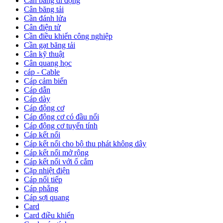
Cân bằng di động
Cân băng tải
Cần đánh lửa
Cân điện tử
Cần điều khiển công nghiệp
Cần gạt băng tải
Cân kỹ thuật
Cân quang học
cáp - Cable
Cáp cảm biến
Cáp dẫn
Cáp dày
Cáp động cơ
Cáp động cơ có đầu nối
Cáp động cơ tuyến tính
Cáp kết nối
Cáp kết nối cho bộ thu phát không dây
Cáp kết nối mở rộng
Cáp kết nối với ổ cắm
Cặp nhiệt điện
Cáp nối tiếp
Cáp phẳng
Cáp sợi quang
Card
Card điều khiển