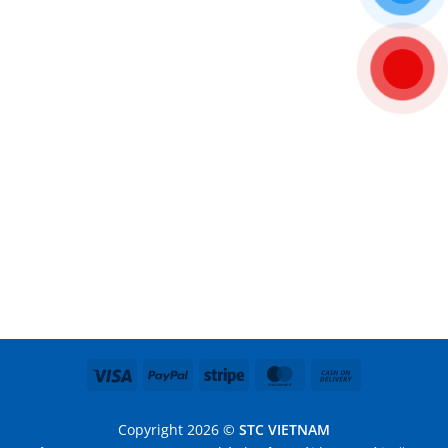
Visa
PayPal
Stripe
MasterCard
Cash
On
Delivery
Copyright 2026 ©
STC VIETNAM