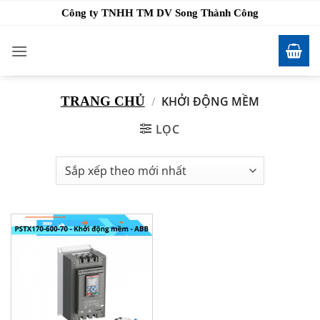
Bỏ
Công ty TNHH TM DV Song Thành Công
qua
nội
dung
TRANG CHỦ
/
KHỞI ĐỘNG MỀM
LỌC