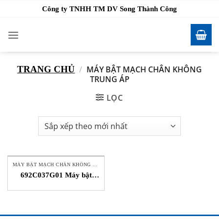
Bỏ
Công ty TNHH TM DV Song Thành Công
qua
nội
dung
TRANG CHỦ
/
MÁY BẬT MẠCH CHÂN KHÔNG
TRUNG ÁP
LỌC
MÁY BẬT MẠCH CHÂN KHÔNG TRUNG ÁP
692C037G01 Máy bật
mạch chân không trung áp
Eaton STC Việt Nam