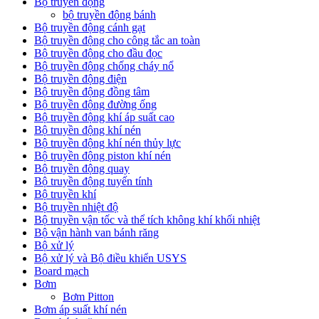
Bộ truyền động
bộ truyền động bánh
Bộ truyền động cánh gạt
Bộ truyền động cho công tắc an toàn
Bộ truyền động cho đầu đọc
Bộ truyền động chống cháy nổ
Bộ truyền động điện
Bộ truyền động đồng tâm
Bộ truyền động đường ống
Bộ truyền động khí áp suất cao
Bộ truyền động khí nén
Bộ truyền động khí nén thủy lực
Bộ truyền động piston khí nén
Bộ truyền động quay
Bộ truyền động tuyến tính
Bộ truyền khí
Bộ truyền nhiệt độ
Bộ truyền vận tốc và thể tích không khí khối nhiệt
Bộ vận hành van bánh răng
Bộ xử lý
Bộ xử lý và Bộ điều khiển USYS
Board mạch
Bơm
Bơm Pitton
Bơm áp suất khí nén