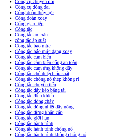
Công cụ chuyển đổi
Công cụ đóng đai
Công đoàn thủy lực
Công đoàn xoay
Cổng giao tiếp
Công tắc
Công tắc an toàn
công tắc áp suất
Công tắc báo mức
Công tắc báo mức dạng xoay
Công tắc cảm biến
Công tắc cảm biến cổng an toàn
Công tắc cảm ứng không dây
Công tắc chênh lệch áp suất
Công tắc chống nổ thép không rỉ
Công tắc chuyển tiếp
Công tắc dây kéo băng tải
Công tắc điều khiển
Công tắc dòng chảy
Công tắc dòng nhiệt dây nóng
Công tắc dừng khẩn cấp
Công tắc giới hạn
Công tắc hành trình
Công tắc hành trình chống nổ
Công tắc hành trình không chống nổ