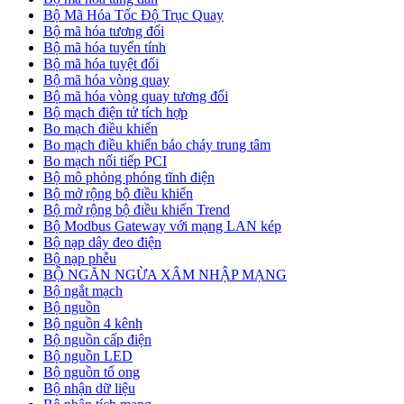
Bộ Mã Hóa Tốc Độ Trục Quay
Bộ mã hóa tương đối
Bộ mã hóa tuyến tính
Bộ mã hóa tuyệt đối
Bộ mã hóa vòng quay
Bộ mã hóa vòng quay tương đối
Bộ mạch điện tử tích hợp
Bo mạch điều khiển
Bo mạch điều khiển báo cháy trung tâm
Bo mạch nối tiếp PCI
Bộ mô phỏng phóng tĩnh điện
Bộ mở rộng bộ điều khiển
Bộ mở rộng bộ điều khiển Trend
Bộ Modbus Gateway với mạng LAN kép
Bộ nạp dây đeo điện
Bộ nạp phễu
BỘ NGĂN NGỪA XÂM NHẬP MẠNG
Bộ ngắt mạch
Bộ nguồn
Bộ nguồn 4 kênh
Bộ nguồn cấp điện
Bộ nguồn LED
Bộ nguồn tổ ong
Bộ nhận dữ liệu