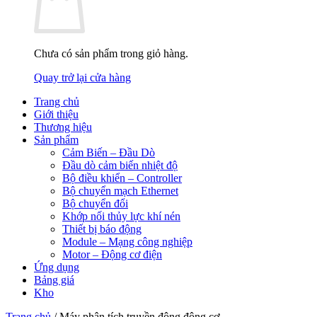
Chưa có sản phẩm trong giỏ hàng.
Quay trở lại cửa hàng
Trang chủ
Giới thiệu
Thương hiệu
Sản phẩm
Cảm Biến – Đầu Dò
Đầu dò cảm biến nhiệt độ
Bộ điều khiển – Controller
Bộ chuyển mạch Ethernet
Bộ chuyển đổi
Khớp nối thủy lực khí nén
Thiết bị báo động
Module – Mạng công nghiệp
Motor – Động cơ điện
Ứng dụng
Bảng giá
Kho
Trang chủ
/
Máy phân tích truyền động động cơ