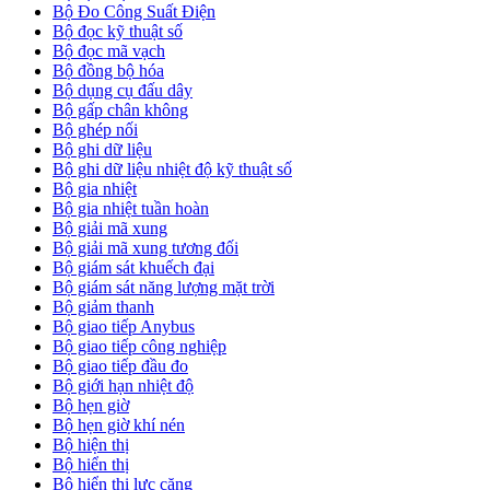
Bộ Đo Công Suất Điện
Bộ đọc kỹ thuật số
Bộ đọc mã vạch
Bộ đồng bộ hóa
Bộ dụng cụ đấu dây
Bộ gấp chân không
Bộ ghép nối
Bộ ghi dữ liệu
Bộ ghi dữ liệu nhiệt độ kỹ thuật số
Bộ gia nhiệt
Bộ gia nhiệt tuần hoàn
Bộ giải mã xung
Bộ giải mã xung tương đối
Bộ giám sát khuếch đại
Bộ giám sát năng lượng mặt trời
Bộ giảm thanh
Bộ giao tiếp Anybus
Bộ giao tiếp công nghiệp
Bộ giao tiếp đầu đo
Bộ giới hạn nhiệt độ
Bộ hẹn giờ
Bộ hẹn giờ khí nén
Bộ hiện thị
Bộ hiển thị
Bộ hiển thị lực căng