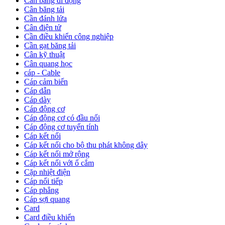
Cân bằng di động
Cân băng tải
Cần đánh lửa
Cân điện tử
Cần điều khiển công nghiệp
Cần gạt băng tải
Cân kỹ thuật
Cân quang học
cáp - Cable
Cáp cảm biến
Cáp dẫn
Cáp dày
Cáp động cơ
Cáp động cơ có đầu nối
Cáp động cơ tuyến tính
Cáp kết nối
Cáp kết nối cho bộ thu phát không dây
Cáp kết nối mở rộng
Cáp kết nối với ổ cắm
Cặp nhiệt điện
Cáp nối tiếp
Cáp phẳng
Cáp sợi quang
Card
Card điều khiển