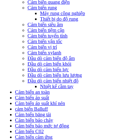
Cảm biến quang điện
Cảm biến rung
Máy rung công nghiệp
Thiết bị do độ rung
Cảm biến siêu âm
Cảm biến tiệm cận
Cảm biến tuyến tính
Cảm biến vận tốc
Cảm biến vị trí
Cảm biến xylanh
Đầu dò cảm biến độ ẩm
Đầu dò cảm biến khói
Đầu dò cảm biến lực
Đầu dò cảm biến lưu lượng
Đầu dò cảm biến nhiệt độ
Nhiệt kế cầm tay
Cảm biến an toàn
Cảm biến áp suất
Cảm biến áp suất khí nén
cảm biến Balluff
Cảm biến băng tải
Cảm biến báo cháy
Cảm biến báo mức tự động
Cảm biến C02
Cảm biến cảm ứng