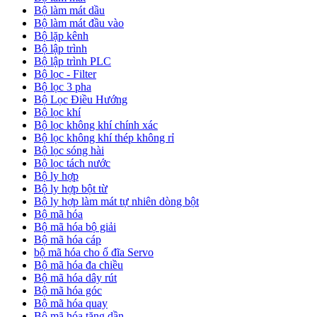
Bộ làm mát dầu
Bộ làm mát đầu vào
Bộ lặp kênh
Bộ lập trình
Bộ lập trình PLC
Bộ lọc - Filter
Bộ lọc 3 pha
Bộ Lọc Điều Hướng
Bộ lọc khí
Bộ lọc không khí chính xác
Bộ lọc không khí thép không rỉ
Bộ lọc sóng hài
Bộ lọc tách nước
Bộ ly hợp
Bộ ly hợp bột từ
Bộ ly hợp làm mát tự nhiên dòng bột
Bộ mã hóa
Bộ mã hóa bộ giải
Bộ mã hóa cáp
bộ mã hóa cho ổ đĩa Servo
Bộ mã hóa đa chiều
Bộ mã hóa dây rút
Bộ mã hóa góc
Bộ mã hóa quay
Bộ mã hóa tăng dần