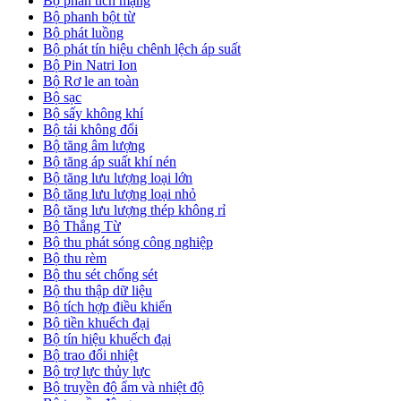
Bộ phân tích mạng
Bộ phanh bột từ
Bộ phát luồng
Bộ phát tín hiệu chênh lệch áp suất
Bộ Pin Natri Ion
Bộ Rơ le an toàn
Bộ sạc
Bộ sấy không khí
Bộ tải không đổi
Bộ tăng âm lượng
Bộ tăng áp suất khí nén
Bộ tăng lưu lượng loại lớn
Bộ tăng lưu lượng loại nhỏ
Bộ tăng lưu lượng thép không rỉ
Bộ Thắng Từ
Bộ thu phát sóng công nghiệp
Bộ thu rèm
Bộ thu sét chống sét
Bộ thu thập dữ liệu
Bộ tích hợp điều khiển
Bộ tiền khuếch đại
Bộ tín hiệu khuếch đại
Bộ trao đổi nhiệt
Bộ trợ lực thủy lực
Bộ truyền độ ẩm và nhiệt độ