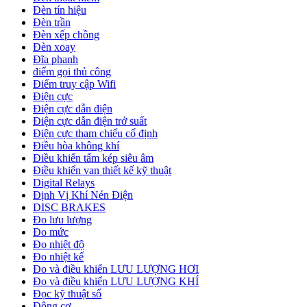
Đèn tín hiệu
Đèn trần
Đèn xếp chồng
Đèn xoay
Đĩa phanh
điểm gọi thủ công
Điểm truy cập Wifi
Điện cực
Điện cực dẫn điện
Điện cực dẫn điện trở suất
Điện cực tham chiếu cố định
Điều hòa không khí
Điều khiển tấm kép siêu âm
Điều khiển van thiết kế kỹ thuật
Digital Relays
Định Vị Khí Nén Điện
DISC BRAKES
Đo lưu lượng
Đo mức
Đo nhiệt độ
Đo nhiệt kế
Đo và điều khiển LƯU LƯỢNG HƠI
Đo và điều khiển LƯU LƯỢNG KHÍ
Đọc kỹ thuật số
Động cơ