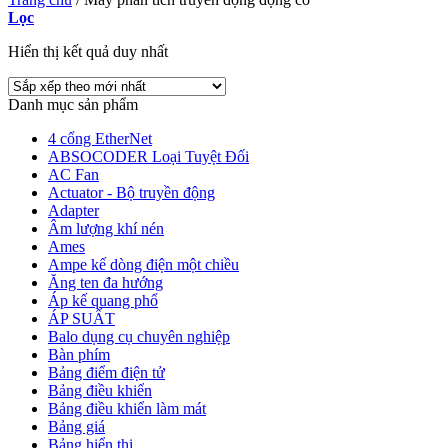
Lọc
Hiển thị kết quả duy nhất
Danh mục sản phẩm
4 cổng EtherNet
ABSOCODER Loại Tuyệt Đối
AC Fan
Actuator - Bộ truyền động
Adapter
Âm lượng khí nén
Ames
Ampe kế dòng điện một chiều
Ăng ten đa hướng
Áp kế quang phổ
ÁP SUẤT
Balo dụng cụ chuyên nghiệp
Bàn phím
Bảng điểm điện tử
Bảng điều khiển
Bảng điều khiển làm mát
Bảng giá
Bảng hiển thị