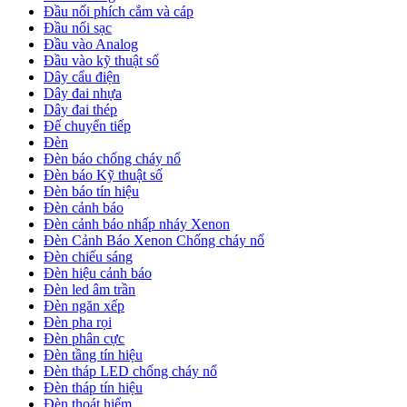
Đầu nối phích cắm và cáp
Đầu nối sạc
Đầu vào Analog
Đầu vào kỹ thuật số
Dây cẩu điện
Dây đai nhựa
Dây đai thép
Đế chuyển tiếp
Đèn
Đèn báo chống cháy nổ
Đèn báo Kỹ thuật số
Đèn báo tín hiệu
Đèn cảnh báo
Đèn cảnh báo nhấp nháy Xenon
Đèn Cảnh Báo Xenon Chống cháy nổ
Đèn chiếu sáng
Đèn hiệu cảnh báo
Đèn led âm trần
Đèn ngăn xếp
Đèn pha rọi
Đèn phân cực
Đèn tầng tín hiệu
Đèn tháp LED chống cháy nổ
Đèn tháp tín hiệu
Đèn thoát hiểm