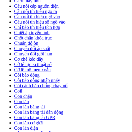
Card máy tính
Cầu nối cấp nguồn điện
Cầu nối tín hiệu ngõ ra
Cầu nối tín hiệu ngõ vào
Cầu nối tín hiệu số ngõ vào
Chỉ báo tín hiệu tích hợp
Chiết áp tuyến tính
Chốt chặn khóa trục
Chuẩn độ ồn
Chuyển đổi áp suất
Chuyển đổi giới hạn
Cơ chế kéo dây
Cờ lê lực kĩ thuật số
Cờ lê mô men xoắn
Còi báo động
Còi báo động nhấp nháy
Còi cảnh báo chống cháy nổ
Coil
Con chặn
Con lăn
Con lăn băng tải
Con lăn băng tải dẫn động
Con lăn băng tải GPR
Con lăn cơ giới
Con lăn điện