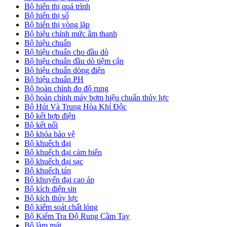
Bộ hiển thị quá trình
Bộ hiển thị số
Bộ hiển thị vòng lặp
Bộ hiệu chỉnh mức âm thanh
Bộ hiệu chuẩn
Bộ hiệu chuẩn cho đầu dò
Bộ hiệu chuẩn đầu dò tiệm cận
Bộ hiệu chuẩn dòng điện
Bộ hiệu chuẩn PH
Bộ hoàn chỉnh đo độ rung
Bộ hoàn chỉnh máy bơm hiệu chuẩn thủy lực
Bộ Hút Và Trung Hòa Khí Độc
Bộ kết hợp điện
Bộ kết nối
Bộ khóa bảo vệ
Bộ khuếch đại
Bộ khuếch đại cảm biến
Bộ khuếch đại sạc
Bộ khuếch tán
Bộ khuyến đại cao áp
Bộ kích điện sin
Bộ kích thủy lực
Bộ kiểm soát chất lỏng
Bộ Kiểm Tra Độ Rung Cầm Tay
Bộ làm mát