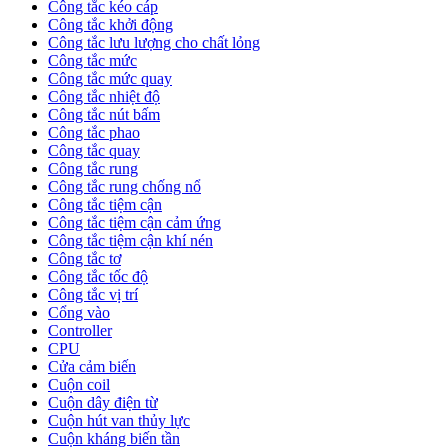
Công tắc kéo cáp
Công tắc khởi động
Công tắc lưu lượng cho chất lỏng
Công tắc mức
Công tắc mức quay
Công tắc nhiệt độ
Công tắc nút bấm
Công tắc phao
Công tắc quay
Công tắc rung
Công tắc rung chống nổ
Công tắc tiệm cận
Công tắc tiệm cận cảm ứng
Công tắc tiệm cận khí nén
Công tắc tơ
Công tắc tốc độ
Công tắc vị trí
Cổng vào
Controller
CPU
Cửa cảm biến
Cuộn coil
Cuộn dây điện từ
Cuộn hút van thủy lực
Cuộn kháng biến tần