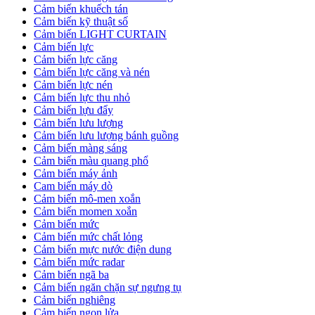
Cảm biến khuếch tán
Cảm biến kỹ thuật số
Cảm biến LIGHT CURTAIN
Cảm biến lực
Cảm biến lực căng
Cảm biến lực căng và nén
Cảm biến lực nén
Cảm biến lực thu nhỏ
Cảm biến lựu đẩy
Cảm biến lưu lượng
Cảm biến lưu lượng bánh guồng
Cảm biến màng sáng
Cảm biến màu quang phổ
Cảm biến máy ảnh
Cam biến máy dò
Cảm biến mô-men xoắn
Cảm biến momen xoắn
Cảm biến mức
Cảm biến mức chất lỏng
Cảm biến mực nước điện dung
Cảm biến mức radar
Cảm biến ngã ba
Cảm biến ngăn chặn sự ngưng tụ
Cảm biến nghiêng
Cảm biến ngọn lửa