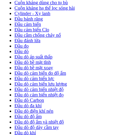
Cuộn kháng dùng cho tụ bù
Cuộn kháng hạ thế lọc sóng hài
Cylinder - Xy lanh
Đầu bánh răng
Đầu cảm biến
Đầu cảm biến Clo
Đầu cắm chống cháy nổ
Đầu đánh lửa
Đầu đo
Đầu dò
Đầu dò áp suất thấp
Đầu dò bề mặt tĩnh
Đầu dò bề mặt xoay
Đầu dò cảm biến đo độ ẩm
Đầu dò cảm biến lực
Đầu dò cảm biến lưu lượng
Đầu dò cảm biến nhiệt độ
Đầu dò cảm biến nhiệt đọ
Đầu dò Carbon
Đầu dò đa khí
Đầu dò điện khí nén
Đầu dò độ ẩm
Đầu dò độ ẩm và nhiệt độ
Đầu dò độ dày cầm tay
Đầu dò khí