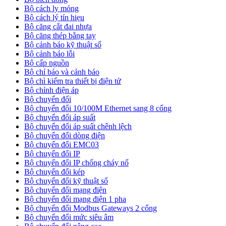
Bộ cách ly mỏng
Bộ cách lý tín hiẹu
Bộ căng cắt đai nhựa
Bộ căng thép bằng tay
Bộ cảnh báo kỹ thuật số
Bộ cảnh báo lỗi
Bộ cấp nguồn
Bộ chỉ báo và cảnh báo
Bộ chì kiểm tra thiết bị điện tử
Bộ chỉnh điện áp
Bộ chuyển đổi
Bộ chuyển đổi 10/100M Ethernet sang 8 cổng
Bộ chuyển đổi áp suất
Bộ chuyển đổi áp suất chênh lệch
Bộ chuyển đổi dòng điện
Bộ chuyển đổi EMC03
Bộ chuyển đổi IP
Bộ chuyển đổi IP chống cháy nổ
Bộ chuyển đổi kép
Bộ chuyển đổi kỹ thuật số
Bộ chuyển đổi mạng điện
Bộ chuyển đổi mạng điện 1 pha
Bộ chuyển đổi Modbus Gateways 2 cổng
Bộ chuyển đổi mức siêu âm