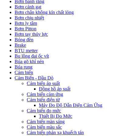
Bơm bánh răng
Bơm cánh gạt
Bơm chân không kín chất lỏng
Bơm chịu nhiệt
Bơm ly tâm
Bơm Pitton
Bơm tay thủy lực
Bóng đèn
Brake
BTU metter
Bu lông đai ốc vít
Búa gõ khí nén
Búa rung
Cảm biến
Cảm Biến - Đầu Dò
Cảm biến áp suất
Đồng hồ áp suất
Cảm biến cảm ứng
Cảm biến điện từ
Máy Đo Độ Dẫn Điện Cảm Ứng
Cảm biến đo mức
Thiết Bị Đo Mức
Cảm biến màn sáng
Cảm biến màu sắc
Cảm biến phản xạ khuếch tán