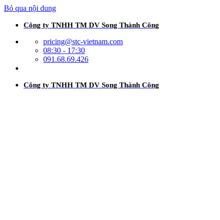
Bỏ qua nội dung
Công ty TNHH TM DV Song Thành Công
pricing@stc-vietnam.com
08:30 - 17:30
091.68.69.426
Công ty TNHH TM DV Song Thành Công