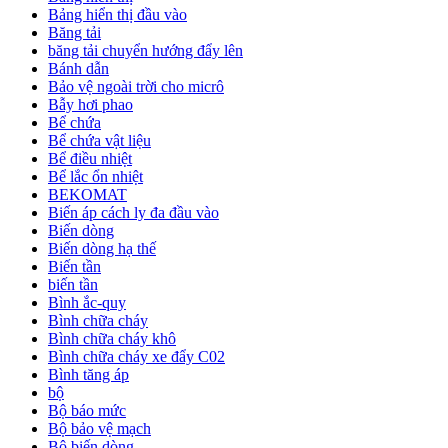
Bảng hiển thị đầu vào
Băng tải
băng tải chuyển hướng đẩy lên
Bánh dẫn
Bảo vệ ngoài trời cho micrô
Bẫy hơi phao
Bể chứa
Bể chứa vật liệu
Bể điều nhiệt
Bể lắc ổn nhiệt
BEKOMAT
Biến áp cách ly đa đầu vào
Biến dòng
Biến dòng hạ thế
Biến tần
biến tần
Bình ắc-quy
Bình chữa cháy
Bình chữa cháy khô
Bình chữa cháy xe đẩy C02
Bình tăng áp
bộ
Bộ báo mức
Bộ bảo vệ mạch
Bộ biến dòng