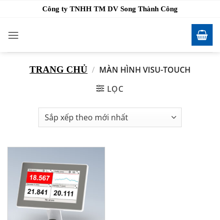
Bỏ
Công ty TNHH TM DV Song Thành Công
qua
nội
dung
TRANG CHỦ
/
MÀN HÌNH VISU-TOUCH
LỌC