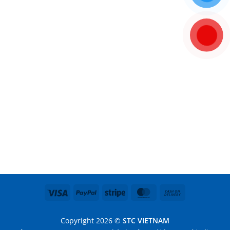
Visa
PayPal
Stripe
MasterCard
Cash
On
Delivery
Copyright 2026 ©
STC VIETNAM