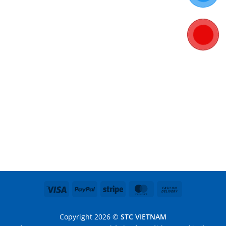
Visa
PayPal
Stripe
MasterCard
Cash
On
Delivery
Copyright 2026 ©
STC VIETNAM