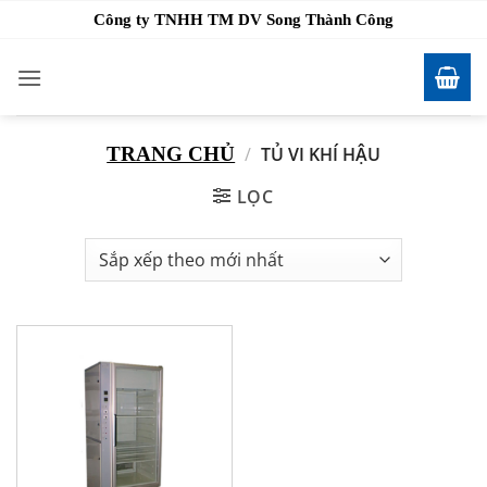
Bỏ
Công ty TNHH TM DV Song Thành Công
qua
nội
dung
TRANG CHỦ
/
TỦ VI KHÍ HẬU
LỌC