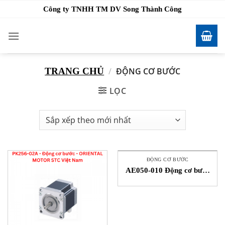
Bỏ
Công ty TNHH TM DV Song Thành Công
qua
nội
dung
TRANG CHỦ
/
ĐỘNG CƠ BƯỚC
LỌC
ĐỘNG CƠ BƯỚC
AE050-010 Động cơ bước
Apex Dynamics