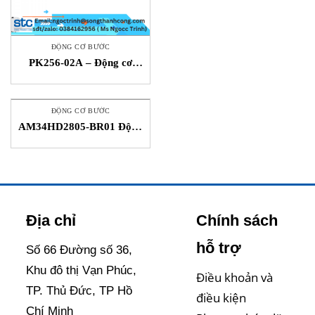
ĐỘNG CƠ BƯỚC
PK256-02A – Động cơ
bước – ORIENTAL
MOTOR STC Việt Nam
ĐỘNG CƠ BƯỚC
AM34HD2805-BR01 Động
cơ bước Song Thành Công
Moons Vietnam
Địa chỉ
Chính sách
hỗ trợ
Số 66 Đường số 36,
Khu đô thị Vạn Phúc,
Điều khoản và
TP. Thủ Đức, TP Hồ
điều kiện
Chí Minh