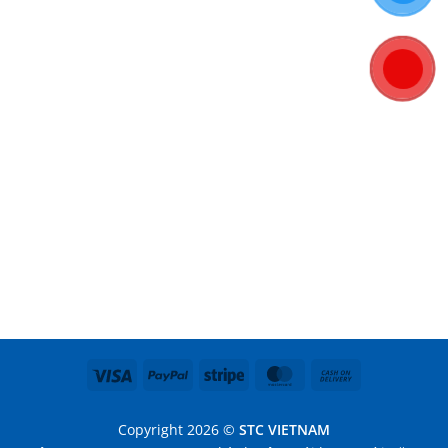
Visa
PayPal
Stripe
MasterCard
Cash
On
Delivery
Copyright 2026 ©
STC VIETNAM