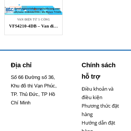
VAN ĐIỆN TỪ 5 CỔNG
VFS4210-4DB – Van điện
từ 5 cổng – SMC STC Việt
Nam
Địa chỉ
Chính sách
hỗ trợ
Số 66 Đường số 36,
Khu đô thị Vạn Phúc,
Điều khoản và
TP. Thủ Đức, TP Hồ
điều kiện
Chí Minh
Phương thức đặt
hàng
Hướng dẫn đặt