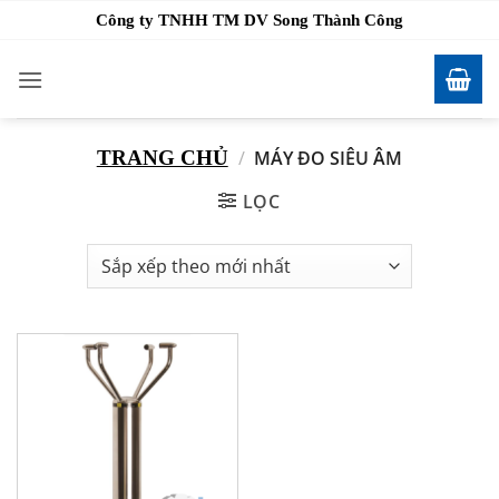
Bỏ
Công ty TNHH TM DV Song Thành Công
qua
nội
dung
TRANG CHỦ
/
MÁY ĐO SIÊU ÂM
LỌC