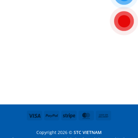
Visa
PayPal
Stripe
MasterCard
Cash
On
Delivery
Copyright 2026 ©
STC VIETNAM