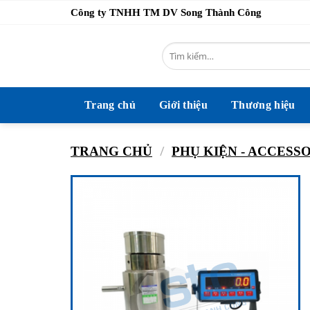
Bỏ
Công ty TNHH TM DV Song Thành Công
qua
nội
Tìm
dung
kiếm:
Trang chủ
Giới thiệu
Thương hiệu
/
TRANG CHỦ
PHỤ KIỆN - ACCESS