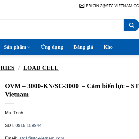
PRICING@STC-VIETNAM.C
Sản phẩm
Ứng dụng
Bảng giá
Kho
/
ORIES
LOAD CELL
OVM – 3000-KN/SC-3000 – Cảm biến lực – S
Vietnam
Ms. Trinh
SĐT:
0915 159944
Email:
stc1@stc-vietnam.com