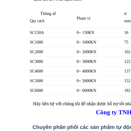
Thông số
d
Phạm vi
Qui cách
mm
SC150A
0~ 150KN
16
SC1000
0~ 1000KN
75
SC2000
0~ 2000KN
102
SC3000
0~ 3000KN
122
SC4000
0~ 4000KN
137
SC5000
0~ 5000KN
152
SC6000
0~ 6000KN
182
Hãy liên hệ với chúng tôi để nhận được hỗ trợ tốt n
Công ty TN
Chuyên phân phối các sản phẩm tự động