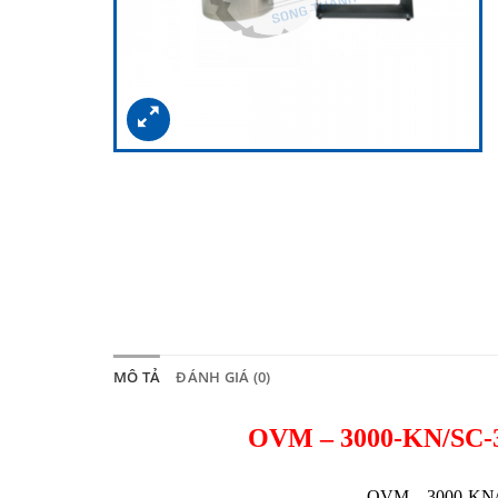
MÔ TẢ
ĐÁNH GIÁ (0)
OVM – 3000-KN/SC-3
OVM – 3000-KN/S