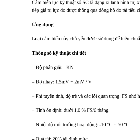
Cảm biến lực kỹ thuật số SC là dạng xi lanh hình trụ x
tiếp giá trị lực đo được thông qua đồng hồ đo tải tiê
Ứng dụng
Loại cảm biến này chủ yếu được sử dụng để hiệu chuẩn
Thông số kỹ thuật chi tiết
– Độ phân giải: 1KN
– Độ nhạy: 1.5mV ~ 2mV / V
– Phi tuyến tính, độ trễ và các lỗi quan trọng: FS nhỏ
– Tính ổn định: dưới 1,0 % FS/6 tháng
– Nhiệt độ môi trường hoạt động: -10 °C ~ 50 °C
– Quá tải: 20% tải định mức