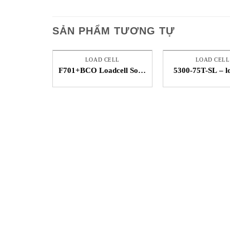
SẢN PHẨM TƯƠNG TỰ
LOAD CELL
LOAD CELL
F701+BCO Loadcell Song
5300-75T-SL – l
Thành Công STC
tiêu chuẩn – Sen
Unipulse Việt Nam
Vietnam