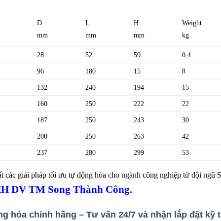
D
L
H
Weight
mm
mm
mm
kg
28
52
59
0.4
96
180
15
8
132
240
194
15
160
250
222
22
187
250
243
30
200
250
263
42
237
280
299
53
hất các giải pháp tối ưu tự động hóa cho ngành công nghiệp từ đội ngũ
HH DV TM Song Thành Công.
 hóa chính hãng – Tư vấn 24/7 và nhận lắp đặt kỹ 