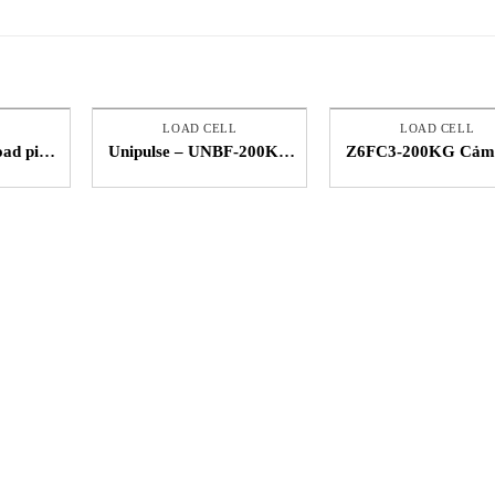
LOAD CELL
LOAD CELL
oad pin
Unipulse – UNBF-200KN
Z6FC3-200KG Cảm 
sy – STC
– Loadcell dạng nén –
cân nặng HBM STC 
STC Vietnam
Nam