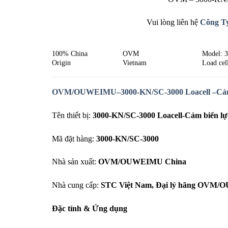
Vui lòng liên hệ
Công T
100% China
OVM
Model: 
Origin
Vietnam
Load cel
OVM/OUWEIMU
–
3000-KN/SC-3000
Loacell –Cảm
Tên thiết bị:
3000-KN/SC-3000 Loacell-Cảm biến
Mã đặt hàng:
3000-KN/SC-3000
Nhà sản xuất:
OVM/OUWEIMU China
Nhà cung cấp:
STC
Việt Nam, Đại lý hãng
OVM/OU
Đặc tính & Ứng dụng