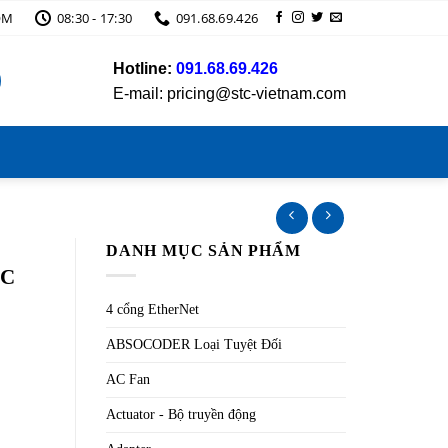
OM
08:30 - 17:30
091.68.69.426
Hotline:
091.68.69.426
E-mail: pricing@stc-vietnam.com
DANH MỤC SẢN PHẨM
TC
4 cổng EtherNet
ABSOCODER Loại Tuyệt Đối
AC Fan
Actuator - Bộ truyền động