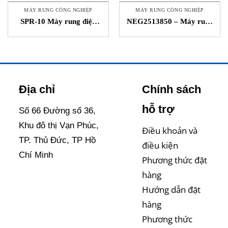
MÁY RUNG CÔNG NGHIỆP
MÁY RUNG CÔNG NGHIỆP
SPR-10 Máy rung điện
NEG2513850 – Máy rung
hạng nhẹ Vibco STC Việt
điện tần số cao – Netter
Nam
Vibration – STC
Địa chỉ
Chính sách
hỗ trợ
Số 66 Đường số 36,
Khu đô thị Vạn Phúc,
Điều khoản và
TP. Thủ Đức, TP Hồ
điều kiện
Chí Minh
Phương thức đặt
hàng
Hướng dẫn đặt
hàng
Phương thức