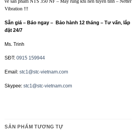
về sản phẩm NTS 350 NF – Máy rung khí nén tuyến tính – Netter
Vibration !!!
Sẵn giá – Báo ngay – Bảo hành 12 tháng – Tư vấn, lắp
đặt 24/7
Ms. Trinh
SĐT:
0915 159944
Email:
stc1@stc-vietnam.com
Skypee:
stc1@stc-vietnam.com
SẢN PHẨM TƯƠNG TỰ