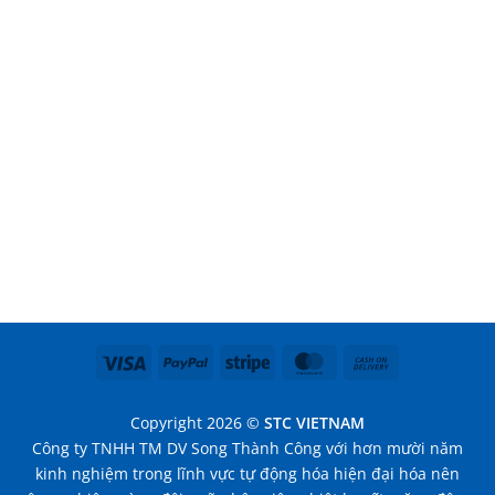
Visa
PayPal
Stripe
MasterCard
Cash
On
Delivery
Copyright 2026 ©
STC VIETNAM
Công ty TNHH TM DV Song Thành Công với hơn mười năm
kinh nghiệm trong lĩnh vực tự động hóa hiện đại hóa nên