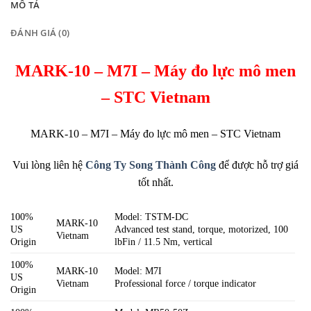
MÔ TẢ
ĐÁNH GIÁ (0)
MARK-10 – M7I – Máy đo lực mô men
– STC Vietnam
MARK-10 – M7I – Máy đo lực mô men – STC Vietnam
Vui lòng liên hệ
Công Ty Song Thành Công
để được hỗ trợ giá
tốt nhất.
100%
Model: TSTM-DC
MARK-10
US
Advanced test stand, torque, motorized, 100
Vietnam
Origin
lbFin / 11.5 Nm, vertical
100%
MARK-10
Model: M7I
US
Vietnam
Professional force / torque indicator
Origin