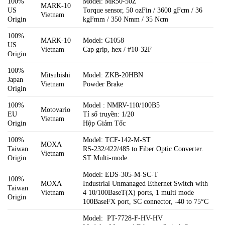
100%
Model: MR50-50Z
MARK-10
US
Torque sensor, 50 ozFin / 3600 gFcm / 36
Vietnam
Origin
kgFmm / 350 Nmm / 35 Ncm
100%
MARK-10
Model: G1058
US
Vietnam
Cap grip, hex / #10-32F
Origin
100%
Mitsubishi
Model: ZKB-20HBN
Japan
Vietnam
Powder Brake
Origin
100%
Model : NMRV-110/100B5
Motovario
EU
Tỉ số truyền: 1/20
Vietnam
Origin
Hộp Giảm Tốc
100%
Model: TCF-142-M-ST
MOXA
Taiwan
RS-232/422/485 to Fiber Optic Converter.
Vietnam
Origin
ST Multi-mode.
Model: EDS-305-M-SC-T
100%
MOXA
Industrial Unmanaged Ethernet Switch with
Taiwan
Vietnam
4 10/100BaseT(X) ports, 1 multi mode
Origin
100BaseFX port, SC connector, -40 to 75°C
Model: PT-7728-F-HV-HV