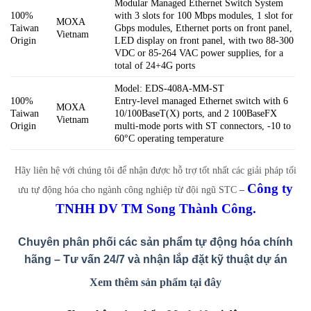
Modular Managed Ethernet Switch System
100%
with 3 slots for 100 Mbps modules, 1 slot for
MOXA
Taiwan
Gbps modules, Ethernet ports on front panel,
Vietnam
Origin
LED display on front panel, with two 88-300
VDC or 85-264 VAC power supplies, for a
total of 24+4G ports
Model: EDS-408A-MM-ST
100%
Entry-level managed Ethernet switch with 6
MOXA
Taiwan
10/100BaseT(X) ports, and 2 100BaseFX
Vietnam
Origin
multi-mode ports with ST connectors, -10 to
60°C operating temperature
Hãy liên hệ với chúng tôi để nhận được hỗ trợ tốt nhất các giải pháp tối
Công ty
ưu tự động hóa cho ngành công nghiệp từ đội ngũ STC
–
TNHH DV TM Song Thành Công.
Chuyên phân phối các sản phẩm tự động hóa chính
hãng – Tư vấn 24/7 và nhận lắp đặt kỹ thuật dự án
Xem
thêm sản phẩm tại đây