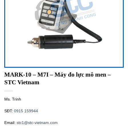
MARK-10 – M7I – Máy đo lực mô men –
STC Vietnam
Ms. Trinh
SĐT:
0915 159944
Email:
stc1@stc-vietnam.com