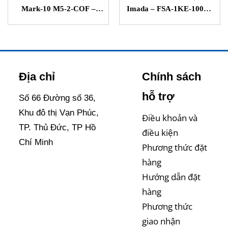
Mark-10 M5-2-COF –
Imada – FSA-1KE-1000N
Đồng hồ đo hệ số ma sát –
– Máy đo lực và độ dịch
STC vietnam
chuyển – STC Vietnam
Địa chỉ
Chính sách
hỗ trợ
Số 66 Đường số 36,
Khu đô thị Vạn Phúc,
Điều khoản và
TP. Thủ Đức, TP Hồ
điều kiện
Chí Minh
Phương thức đặt
hàng
Hướng dẫn đặt
hàng
Phương thức
giao nhận