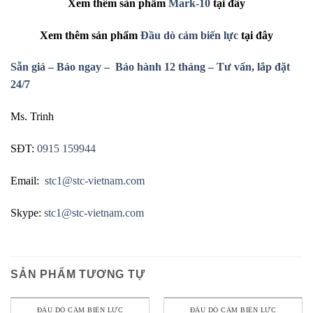
Xem
thêm sản phẩm
Mark-10
tại đây
Xem
thêm sản phẩm
Đầu dò cảm biến lực
tại đây
Sẵn giá – Báo ngay – Bảo hành 12 tháng – Tư vấn, lắp đặt
24/7
Ms. Trinh
SĐT:
0915 159944
Email:
stc1@stc-vietnam.com
Skype:
stc1@stc-vietnam.com
SẢN PHẨM TƯƠNG TỰ
ĐẦU DÒ CẢM BIẾN LỰC
ĐẦU DÒ CẢM BIẾN LỰC