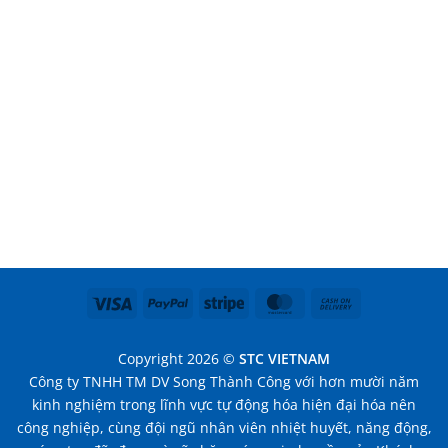
Visa
PayPal
Stripe
MasterCard
Cash
On
Delivery
Copyright 2026 ©
STC VIETNAM
Công ty TNHH TM DV Song Thành Công với hơn mười năm
kinh nghiệm trong lĩnh vực tự động hóa hiện đại hóa nên
công nghiệp, cùng đội ngũ nhân viên nhiệt huyết, năng động,