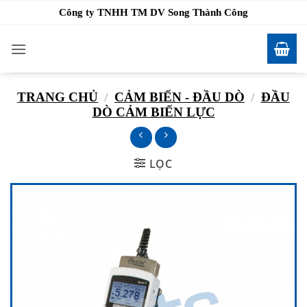
Bỏ
Công ty TNHH TM DV Song Thành Công
qua
nội
dung
TRANG CHỦ
/
CẢM BIẾN - ĐẦU DÒ
/
ĐẦU
DÒ CẢM BIẾN LỰC
LỌC