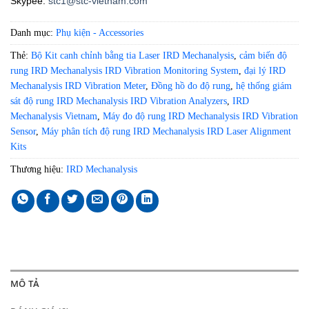
Skypee:
stc1@stc-vietnam.com
Danh mục:
Phụ kiện - Accessories
Thẻ:
Bộ Kit canh chỉnh bằng tia Laser IRD Mechanalysis
,
cảm biến độ
rung IRD Mechanalysis IRD Vibration Monitoring System
,
đại lý IRD
Mechanalysis IRD Vibration Meter
,
Đồng hồ đo độ rung
,
hệ thống giám
sát độ rung IRD Mechanalysis IRD Vibration Analyzers
,
IRD
Mechanalysis Vietnam
,
Máy đo độ rung IRD Mechanalysis IRD Vibration
Sensor
,
Máy phân tích độ rung IRD Mechanalysis IRD Laser Alignment
Kits
Thương hiệu:
IRD Mechanalysis
MÔ TẢ