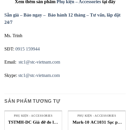
Xem
thêm sản phẩm
Phụ kiện – Accessories
tại đây
Sẵn giá – Báo ngay – Bảo hành 12 tháng – Tư vấn, lắp đặt
24/7
Ms. Trinh
SĐT:
0915 159944
Email:
stc1@stc-vietnam.com
Skype:
stc1@stc-vietnam.com
SẢN PHẨM TƯƠNG TỰ
PHỤ KIỆN - ACCESSORIES
PHỤ KIỆN - ACCESSORIES
TSTMH-DC Giá đỡ đo lực
Mark-10 AC1031 Sạc pin
Mark 10 STC Việt Nam
Mark 10 STC Việt Nam