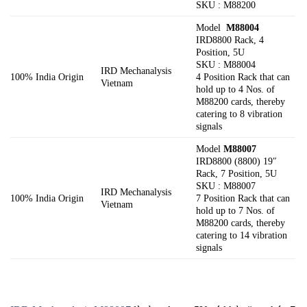
SKU : M88200
Model
M88004
IRD8800 Rack, 4
Position, 5U
SKU : M88004
IRD Mechanalysis
100% India Origin
4 Position Rack that can
Vietnam
hold up to 4 Nos. of
M88200 cards, thereby
catering to 8 vibration
signals
Model
M88007
IRD8800 (8800) 19″
Rack, 7 Position, 5U
SKU : M88007
IRD Mechanalysis
100% India Origin
7 Position Rack that can
Vietnam
hold up to 7 Nos. of
M88200 cards, thereby
catering to 14 vibration
signals