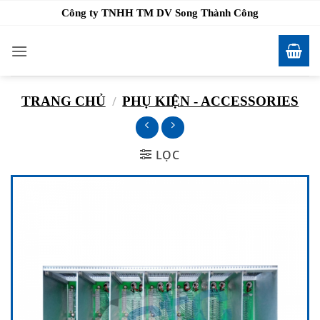
Bỏ
Công ty TNHH TM DV Song Thành Công
qua
nội
dung
TRANG CHỦ
/
PHỤ KIỆN - ACCESSORIES
LỌC