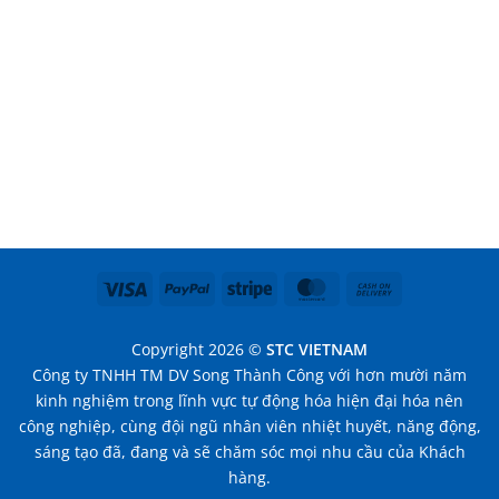
Visa
PayPal
Stripe
MasterCard
Cash
On
Delivery
Copyright 2026 ©
STC VIETNAM
Công ty TNHH TM DV Song Thành Công với hơn mười năm
kinh nghiệm trong lĩnh vực tự động hóa hiện đại hóa nên
công nghiệp, cùng đội ngũ nhân viên nhiệt huyết, năng động,
sáng tạo đã, đang và sẽ chăm sóc mọi nhu cầu của Khách
hàng.