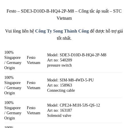
Festo – SDE3-D10D-B-HQ4-2P-M8 – Công tắc áp suất – STC
Vietnam
Vui lòng liên hệ
Công Ty Song Thành Công
để được hỗ trợ giá
tốt nhất.
100%
Model: SDE3-D10D-B-HQ4-2P-M8
Singapore
Festo
Art no: 540209
/ Germany
Vietnam
pressure switch
Origin
100%
Model: SIM-M8-4WD-5-PU
Singapore
Festo
Art no: 158963
/ Germany
Vietnam
Connecting cable
Origin
100%
Model: CPE24-M1H-5JS-QS-12
Singapore
Festo
Art no: 163187
/ Germany
Vietnam
Solenoid valve
Origin
100%