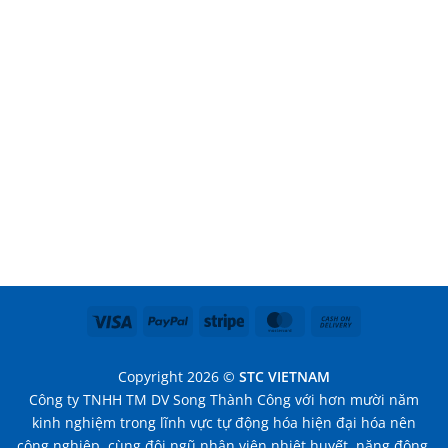
Visa
PayPal
Stripe
MasterCard
Cash
On
Delivery
Copyright 2026 ©
STC VIETNAM
Công ty TNHH TM DV Song Thành Công với hơn mười năm
kinh nghiệm trong lĩnh vực tự động hóa hiện đại hóa nên
công nghiệp, cùng đội ngũ nhân viên nhiệt huyết, năng động,