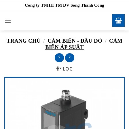
Bỏ
Công ty TNHH TM DV Song Thành Công
qua
nội
dung
TRANG CHỦ
/
CẢM BIẾN - ĐẦU DÒ
/
CẢM
BIẾN ÁP SUẤT
LỌC