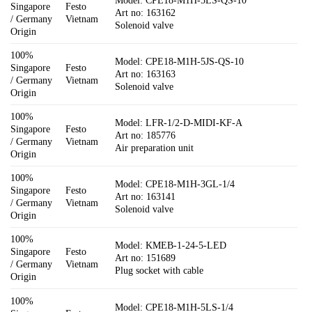
Model: CPE18-M1H-5LS-QS-10
Singapore
Festo
Art no: 163162
/ Germany
Vietnam
Solenoid valve
Origin
100%
Model: CPE18-M1H-5JS-QS-10
Singapore
Festo
Art no: 163163
/ Germany
Vietnam
Solenoid valve
Origin
100%
Model: LFR-1/2-D-MIDI-KF-A
Singapore
Festo
Art no: 185776
/ Germany
Vietnam
Air preparation unit
Origin
100%
Model: CPE18-M1H-3GL-1/4
Singapore
Festo
Art no: 163141
/ Germany
Vietnam
Solenoid valve
Origin
100%
Model: KMEB-1-24-5-LED
Singapore
Festo
Art no: 151689
/ Germany
Vietnam
Plug socket with cable
Origin
100%
Model: CPE18-M1H-5LS-1/4