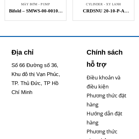
MÁY BƠM - PUMP
CYLINDER - XY LANH
Bifold – SMWS-00-00104-
CRDSNU 20-10-P-A
0560-6-4-CC-H-08-06-0 –
Cylinder Festo STC Việt
Máy bơm – STC
Nam
Địa chỉ
Chính sách
hỗ trợ
Số 66 Đường số 36,
Khu đô thị Vạn Phúc,
Điều khoản và
TP. Thủ Đức, TP Hồ
điều kiện
Chí Minh
Phương thức đặt
hàng
Hướng dẫn đặt
hàng
Phương thức