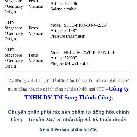
Singapore
Festo
Art no: 163146
/ Germany
Vietnam
Solenoid valve
Origin
100%
Model: SPTE-P10R-Q4-V-2.5K
Singapore
Festo
Art no: 571487
/ Germany
Vietnam
Pressure transmitter
Origin
100%
Model: NEBU-M12W8-K-10-N-LE8
Singapore
Festo
Art no: 570007
/ Germany
Vietnam
Plug socket with cable
Origin
Hãy liên hệ với chúng tôi để nhận được hỗ trợ tốt nhất các giải pháp tối
Công ty
ưu tự động hóa cho ngành công nghiệp từ đội ngũ STC
–
TNHH DV TM Song Thành Công.
Chuyên phân phối các sản phẩm tự động hóa chính
hãng – Tư vấn 24/7 và nhận lắp đặt kỹ thuật dự án
Xem
thêm sản phẩm tại đây