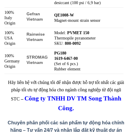
desiccant (100 psi / 6,9 bar)
100%
Gefran
QE1008-W
Italy
Vietnam
Magnet-mount strain sensor
Origin
100%
Model:
PVMET 150
Rainwise
USA
Thermopile pyranometer
Vietnam
Origin
SKU:
800-0092
PG180
100%
STROMAG
1619-6467-00
Germany
Vietnam
(Set of 6 pcs.)
Origin
Rubber element
Hãy liên hệ với chúng tôi để nhận được hỗ trợ tốt nhất các giải
pháp tối ưu tự động hóa cho ngành công nghiệp từ đội ngũ
Công ty TNHH DV TM Song Thành
STC
–
Công.
Chuyên phân phối các sản phẩm tự động hóa chính
hãng – Tư vấn 24/7 và nhận lắp đặt kỹ thuật dự án