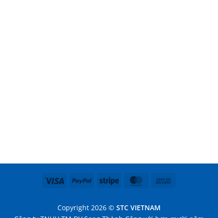
Visa
PayPal
Stripe
MasterCard
Cash
On
Delivery
Copyright 2026 ©
STC VIETNAM