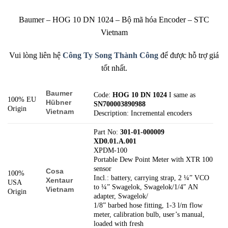
Baumer – HOG 10 DN 1024 – Bộ mã hóa Encoder – STC
Vietnam
Vui lòng liên hệ
Công Ty Song Thành Công
để được hỗ trợ giá
tốt nhất.
Baumer
Code:
HOG 10 DN 1024
I same as
100% EU
Hübner
SN700003890988
Origin
Vietnam
Description: Incremental encoders
Part No:
301-01-000009
XD0.01.A.001
XPDM-100
Portable Dew Point Meter with XTR 100
sensor
Cosa
100%
Incl.: battery, carrying strap, 2 ¼” VCO
Xentaur
USA
to ¼” Swagelok, Swagelok/1/4″ AN
Vietnam
Origin
adapter, Swagelok/
1/8” barbed hose fitting, 1-3 l/m flow
meter, calibration bulb, user’s manual,
loaded with fresh