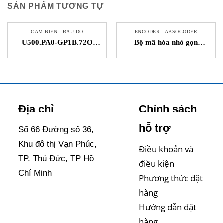
SẢN PHẨM TƯƠNG TỰ
CẢM BIẾN - ĐẦU DÒ
ENCODER - ABSOCODER
U500.PA0-GP1B.72O
Bộ mã hóa nhỏ gọn
Cảm biến tiệm cận siêu âm
MiniCODER – Lenord
Baumer STC Việt Nam
Bauer – STC Vietnam
Địa chỉ
Chính sách
hỗ trợ
Số 66 Đường số 36,
Khu đô thị Vạn Phúc,
Điều khoản và
TP. Thủ Đức, TP Hồ
điều kiện
Chí Minh
Phương thức đặt
hàng
Hướng dẫn đặt
hàng