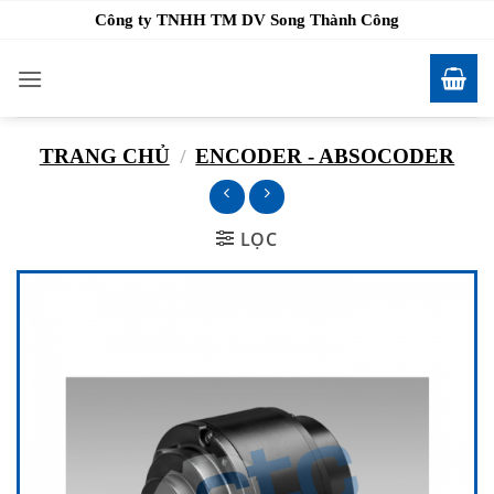
Bỏ
Công ty TNHH TM DV Song Thành Công
qua
nội
dung
TRANG CHỦ
/
ENCODER - ABSOCODER
LỌC