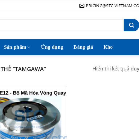
PRICING@STC-VIETNAM.C
Sản phẩm
Ứng dụng
Bảng giá
Kho
THẺ “TAMGAWA”
Hiển thị kết quả du