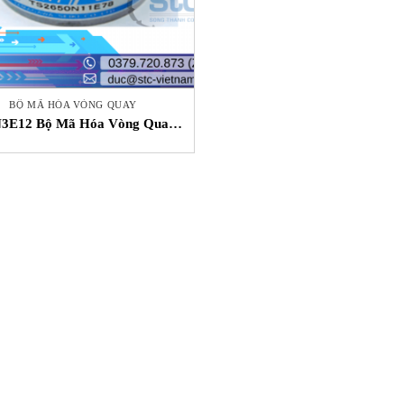
BỘ MÃ HÓA VÒNG QUAY
N3E12 Bộ Mã Hóa Vòng Quay
Tamgawa STC Việt Nam