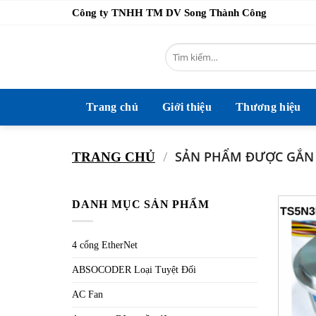
Bỏ
Công ty TNHH TM DV Song Thành Công
qua
nội
Tìm
dung
kiếm:
Trang chủ
Giới thiệu
Thương hiệu
/
SẢN PHẨM ĐƯỢC GẮN 
TRANG CHỦ
DANH MỤC SẢN PHẨM
4 cổng EtherNet
ABSOCODER Loại Tuyệt Đối
AC Fan