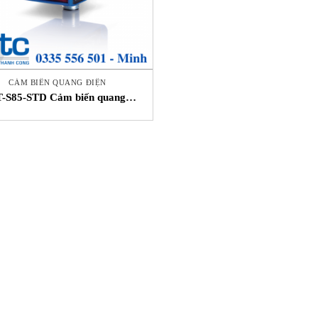
CẢM BIẾN QUANG ĐIỆN
T-S85-STD Cảm biến quang
Datalogic VietNam