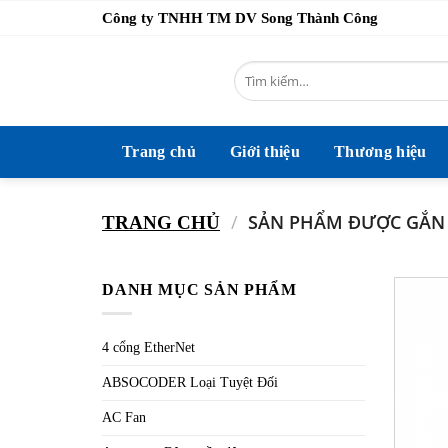
Bỏ
Công ty TNHH TM DV Song Thành Công
qua
nội
Tìm
dung
kiếm:
Trang chủ
Giới thiệu
Thương hiệu
/
SẢN PHẨM ĐƯỢC GẮN T
TRANG CHỦ
DANH MỤC SẢN PHẨM
4 cổng EtherNet
ABSOCODER Loại Tuyệt Đối
AC Fan