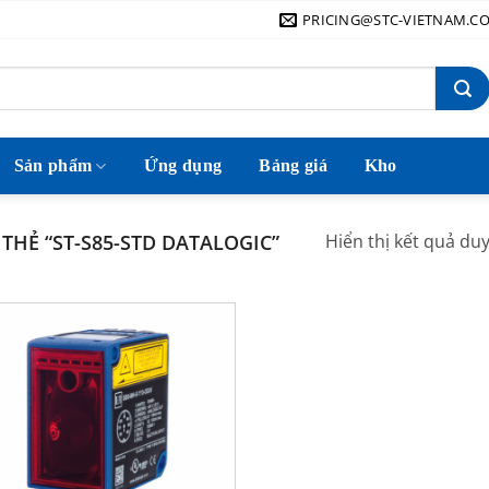
PRICING@STC-VIETNAM.C
Sản phẩm
Ứng dụng
Bảng giá
Kho
HẺ “ST-S85-STD DATALOGIC”
Hiển thị kết quả du