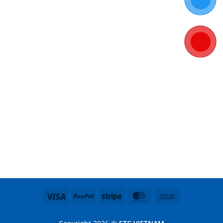
Visa
PayPal
Stripe
MasterCard
Cash
On
Delivery