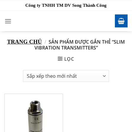
Bỏ
Công ty TNHH TM DV Song Thành Công
qua
nội
dung
TRANG CHỦ
/
SẢN PHẨM ĐƯỢC GẮN THẺ “SLIM
VIBRATION TRANSMITTERS”
LỌC