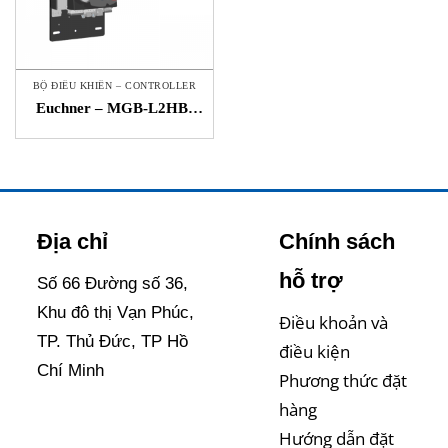
BỘ ĐIỀU KHIỂN – CONTROLLER
Euchner – MGB-L2HB-
PNA-R-121849 – Hộp điều
khiển cửa đa năng
Địa chỉ
Chính sách
hỗ trợ
Số 66 Đường số 36,
Khu đô thị Vạn Phúc,
Điều khoản và
TP. Thủ Đức, TP Hồ
điều kiện
Chí Minh
Phương thức đặt
hàng
Hướng dẫn đặt