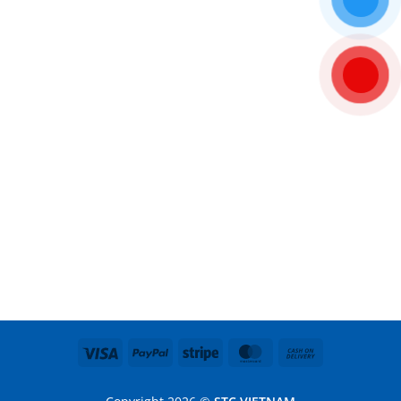
Visa
PayPal
Stripe
MasterCard
Cash
On
Delivery