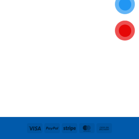
Visa
PayPal
Stripe
MasterCard
Cash
On