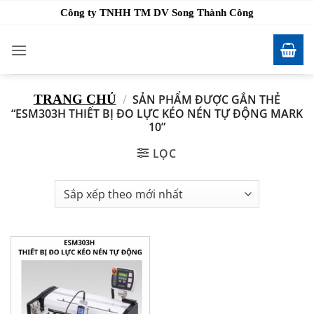
Bỏ
Công ty TNHH TM DV Song Thành Công
qua
nội
dung
TRANG CHỦ
/
SẢN PHẨM ĐƯỢC GẮN THẺ
“ESM303H THIẾT BỊ ĐO LỰC KÉO NÉN TỰ ĐỘNG MARK
10”
LỌC