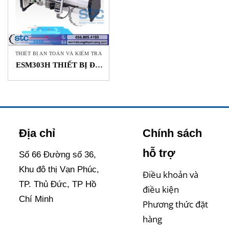
THIẾT BỊ AN TOÀN VÀ KIỂM TRA
ESM303H THIẾT BỊ ĐO
LỰC KÉO NÉN MARK
10 STC Việt Nam
Địa chỉ
Chính sách
hỗ trợ
Số 66 Đường số 36,
Khu đô thị Vạn Phúc,
Điều khoản và
TP. Thủ Đức, TP Hồ
điều kiện
Chí Minh
Phương thức đặt
hàng